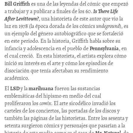
Bill Griffith
es una de las leyendas del cómic que empezó
a trabajar y a publicar a finales de los 60.
Is There Life
After Levittown?
, una historieta de este autor que vio la
luz en 1978 (la época dorada de los cómics
undeground
), es
un ejemplo del género autobiográfico que se fortaleció
en este periodo. En la historia, Griffith habla sobre su
infancia y adolescencia en el pueblo de
Pennsylvania
, en
el cual creció. En esta historieta, el artista explora cómo
inició su interés en el arte y cómo los episodios de
disociación que tenía afectaban su rendimiento
académico.
El
LSD
y la
marihuana
fueron las sustancias
emblemáticas del hipismo en medio del cual
proliferaron los
comix
. El arte sicodélico invadió los
carteles de los conciertos, las portadas de los discos y
también las páginas de las historietas. Entre los sesenta y
setenta surgieron cómics y personajes que pasarían a la
historia de este medio como es el caso de
Mr. Natural,
de