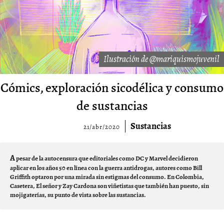
Ilustración de @mariquismojuvenil
Cómics, exploración sicodélica y consumo
de sustancias
Sustancias
21/abr/2020
A
pesar de la autocensura que editoriales como DC y Marvel decidieron
aplicar en los años 50 en línea con la guerra antidrogas, autores como Bill
Griffith optaron por una mirada sin estigmas del consumo. En Colombia,
Casetera, El señor y Zay Cardona son viñetistas que también han puesto, sin
mojigaterías, su punto de vista sobre las sustancias.