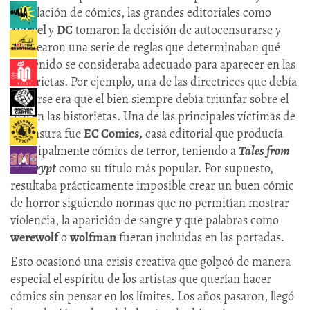
circulación de cómics, las grandes editoriales como
Marvel
y
DC
tomaron la decisión de autocensurarse y
plantearon una serie de reglas que determinaban qué
contenido se consideraba adecuado para aparecer en las
historietas. Por ejemplo, una de las directrices que debía
seguirse era que el bien siempre debía triunfar sobre el
mal en las historietas. Una de las principales víctimas de
la censura fue
EC Comics,
casa editorial que producía
principalmente cómics de terror, teniendo a
Tales from
the Crypt
como su título más popular. Por supuesto,
resultaba prácticamente imposible crear un buen cómic
de horror siguiendo normas que no permitían mostrar
violencia, la aparición de sangre y que palabras como
werewolf
o
wolfman
fueran incluidas en las portadas.
Esto ocasionó una crisis creativa que golpeó de manera
especial el espíritu de los artistas que querían hacer
cómics sin pensar en los límites. Los años pasaron, llegó