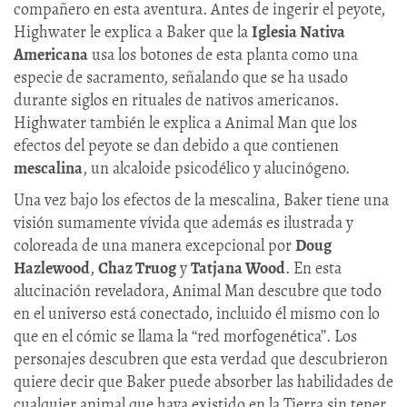
compañero en esta aventura. Antes de ingerir el peyote,
Highwater le explica a Baker que la
Iglesia Nativa
Americana
usa los botones de esta planta como una
especie de sacramento, señalando que se ha usado
durante siglos en rituales de nativos americanos.
Highwater también le explica a Animal Man que los
efectos del peyote se dan debido a que contienen
mescalina
, un alcaloide psicodélico y alucinógeno.
Una vez bajo los efectos de la mescalina, Baker tiene una
visión sumamente vívida que además es ilustrada y
coloreada de una manera excepcional por
Doug
Hazlewood
,
Chaz Truog
y
Tatjana Wood
. En esta
alucinación reveladora, Animal Man descubre que todo
en el universo está conectado, incluido él mismo con lo
que en el cómic se llama la ‘‘red morfogenética’’. Los
personajes descubren que esta verdad que descubrieron
quiere decir que Baker puede absorber las habilidades de
cualquier animal que haya existido en la Tierra sin tener