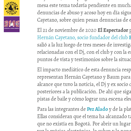
mesa este tema todavía pendiente en mucha
denuncias de abuso y acoso hoy en día sigue
Cayetano, sobre quien pesan denuncias de e
El 21 de noviembre de 2020
El Espectador
p
Hernán Cayetano, socio fundador del club
salió a la luz luego de tres meses de investi
relacionadas con el Dj, con el club y con la
puntos de vista y testimonios sobre la situa
El impacto mediático de esta denuncia resp
representan Hernán Cayetano y Baum para la
alcance que tuvo la noticia, el Dj y ex soci
posteriores a la publicación. De ahí que sig
pistas de baile y cómo lograr una escena ele
Para las integrantes de
Pez Alado
y de la pl
Ellas consideran que el tema ha alcanzado t
que no existía en Bogotá. Por abrir un lu