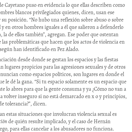
de Cayetano puso en evidencia lo que ellas describen como
mbres blancos privilegiados quienes, dicen, usan ese
r su posición. “No hubo una reflexión sobre abuso o sobre
l y en otros hombres iguales a él que salieron a defenderlo
a, la de ellos también”, agregan. Ese poder que ostentan
las problemáticas que hacen que los actos de violencia en
, según han identificado en Pez Alado.
iación desde donde se gestan los espacios y las fiestas
n lugares propicios para las agresiones sexuales y de otros
 enuncian como espacios políticos, son lugares en donde el
que le dé la gana. “Si tu espacio solamente es un espacio que
te lo abres para que la gente consuma y ya ¿Cómo no van a
a volver inseguro si no está demarcado en x o y principios,
de tolerancia?”, dicen.
an estas situaciones que involucran violencia sexual es
ción
de quién resulte implicado, y el caso de Hernán
go, para ellas cancelar a los abusadores no funciona.