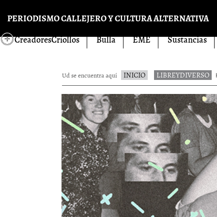
Pasar al contenido principal
PERIODISMO CALLEJERO Y CULTURA ALTERNATIVA
CreadoresCriollos
Bulla
EME
Sustancias
INICIO
LIBREYDIVERSO
Ud se encuentra aquí
H