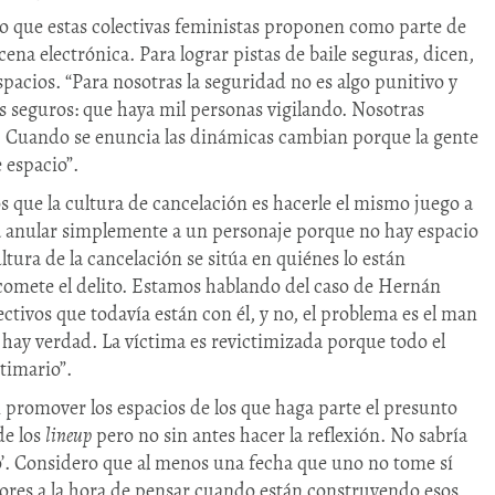
o que estas colectivas feministas proponen como parte de
cena electrónica. Para lograr pistas de baile seguras, dicen,
spacios. “Para nosotras la seguridad no es algo punitivo y
s seguros: que haya mil personas vigilando. Nosotras
. Cuando se enuncia las dinámicas cambian porque la gente
 espacio”.
que la cultura de cancelación es hacerle el mismo juego a
na anular simplemente a un personaje porque no hay espacio
ultura de la cancelación se sitúa en quiénes lo están
 comete el delito. Estamos hablando del caso de Hernán
tivos que todavía están con él, y no, el problema es el man
hay verdad. La víctima es revictimizada porque todo el
ctimario”.
 promover los espacios de los que haga parte el presunto
de los
lineup
pero no sin antes hacer la reflexión. No sabría
o’. Considero que al menos una fecha que uno no tome sí
tores a la hora de pensar cuando están construyendo esos