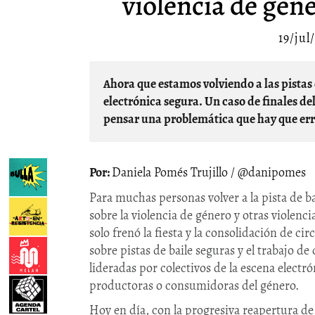
violencia de géne
19/jul
Ahora que estamos volviendo a las pistas de baile, vuelven también las demandas por una escena
electrónica segura. Un caso de finales d
pensar una problemática que hay que err
Daniela Pomés Trujillo / @danipomes
Para muchas personas volver a la pista de b
sobre la violencia de género y otras violenc
solo frenó la fiesta y la consolidación de c
sobre pistas de baile seguras y el trabajo de
lideradas por colectivos de la escena elect
productoras o consumidoras del género.
Hoy en día, con la progresiva reapertura de 