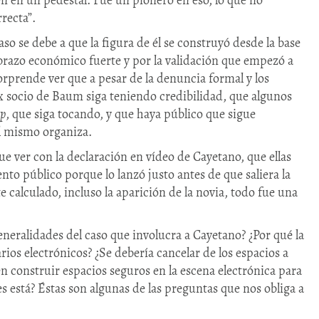
en en un pedestal. Fue un pionero en eso, lo que no
rrecta”.
o se debe a que la figura de él se construyó desde la base
 brazo económico fuerte y por la validación que empezó a
orprende ver que a pesar de la denuncia formal y los
ex socio de Baum siga teniendo credibilidad, que algunos
up
, que siga tocando, y que haya público que sigue
él mismo organiza.
que ver con la declaración en vídeo de Cayetano, que ellas
o público porque lo lanzó justo antes de que saliera la
 calculado, incluso la aparición de la novia, todo fue una
generalidades del caso que involucra a Cayetano? ¿Por qué la
rios electrónicos? ¿Se debería cancelar de los espacios a
construir espacios seguros en la escena electrónica para
 está? Éstas son algunas de las preguntas que nos obliga a