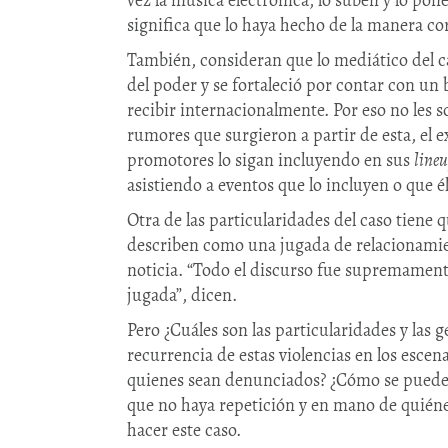
vez la música electrónica, lo suben y lo pon
significa que lo haya hecho de la manera co
También, consideran que lo mediático del cas
del poder y se fortaleció por contar con un
recibir internacionalmente. Por eso no les s
rumores que surgieron a partir de esta, el 
promotores lo sigan incluyendo en sus
line
asistiendo a eventos que lo incluyen o que 
Otra de las particularidades del caso tiene 
describen como una jugada de relacionamient
noticia. “Todo el discurso fue supremamente
jugada”, dicen.
Pero ¿Cuáles son las particularidades y las 
recurrencia de estas violencias en los escena
quienes sean denunciados? ¿Cómo se pueden 
que no haya repetición y en mano de quiénes
hacer este caso.