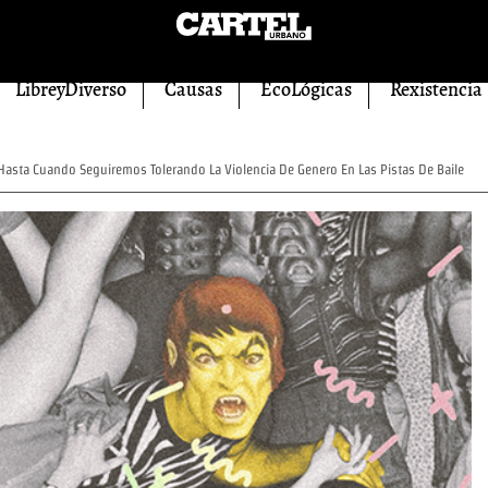
LibreyDiverso
Causas
EcoLógicas
Rexistencia
asta Cuando Seguiremos Tolerando La Violencia De Genero En Las Pistas De Baile