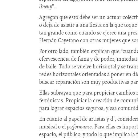
lineup
”.
Agregan que esto debe ser un actuar colectiv
o deja de asistir a una fiesta en la que toq
tan grande como cuando se ejerce una presi
Hernán Cayetano con otras mujeres que son b
Por otro lado, también explican que “cuando
efervescencia de fama y de poder, inmediata
de baile. Todo se vuelve horizontal y se tra
redes horizontales orientadas a poner en di
buscar reparación son muy productivas par
Ellas subrayan que para propiciar cambios r
feministas. Propiciar la creación de comunid
para lograr espacios seguros, y esa comunid
En cuanto al papel de artistas y dj, conside
musical o el
performance
. Para ellas es impo
espacio, el público, y todo lo que implica la