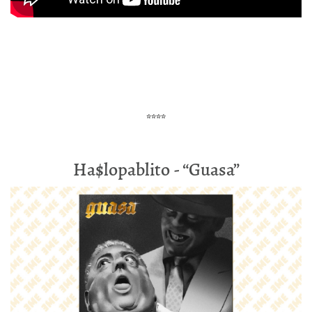
****
Ha$lopablito - “Guasa”