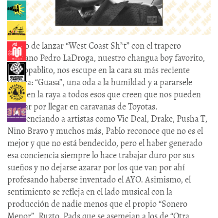
Luego de lanzar “West Coast Sh*t” con el trapero
sevillano Pedro LaDroga, nuestro changua boy favorito,
Ha$lopablito, nos escupe en la cara su más reciente
tiraera: “Guasa”, una oda a la humildad y a pararsele
duro en la raya a todos esos que creen que nos pueden
aceitar por llegar en caravanas de Toyotas.
Referenciando a artistas como Vic Deal, Drake, Pusha T,
Nino Bravo y muchos más, Pablo reconoce que no es el
mejor y que no está bendecido, pero el haber generado
esa conciencia siempre lo hace trabajar duro por sus
sueños y no dejarse azarar por los que van por ahí
profesando haberse inventado el AYO. Asimismo, el
sentimiento se refleja en el lado musical con la
producción de nadie menos que el propio “Sonero
Menor”, Ruzto. Pads que se asemejan a los de “Otra