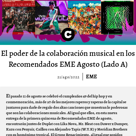
El poder de la colaboración musical en los
Recomendados EME Agosto (Lado A)
EME
21/ago/2022
E
l pasado 11 de agosto se celebró el cumpleaños 49 del hip hop y en
conmemoración, más de 20 de los mejores raperos y raperas de la capital se
juntaron para darle de regalo dos altas canciones que muestran lo poderosas
que son las colaboraciones musicales. Al igual que ellos, en esta nueva
entrega de la primera quincena de Recomendados EME de agosto,
encontrarán juntes de Duplat con Lika Nova, Mr. Bleat con Dawer x Damper,
Kazu con Penyair, Caillou con Alejandro Tapia (W.Y.K) y Meridian Brothers
con su homónimo tropical, El Grupo Renacimiento, al igual que sonidos