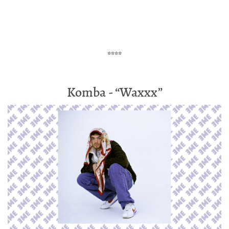
****
Komba - “Waxxx”