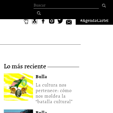
Formulario de
búsqueda
#AgendaCartel
lo más reciente
Bulla
La cultura nos
pertenece: cómo
nos moldea la
“batalla cultural”
Bulla