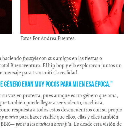
Fotos Por Andrea Puentes.
ma haciendo
freestyle
con sus amigas en las fiestas o
natal Buenaventura. El hip hop y ella exploraron juntos un
e mensaje para transmitir la realidad.
de género eran muy pocos para mi en esa época.”
r su voz en protesta, pues aunque es un género que ama,
ue también puede llegar a ser violento, machista,
, como respuesta a todos estos desencuentros con su propio
a y marica
para hacer visible que ellos, ellas y elles también
n QBBK—
poner a los machos a hacer fila
. Es desde esta visión de