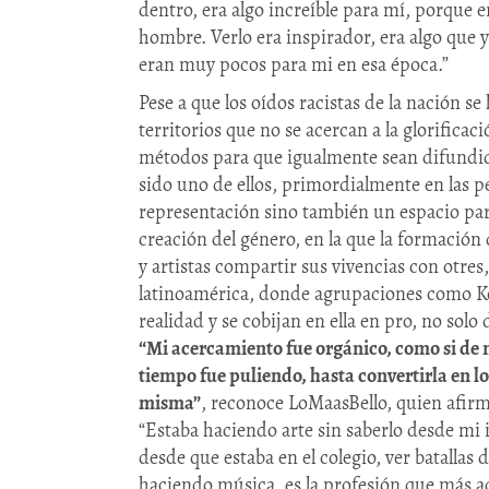
dentro, era algo increíble para mí, porque e
hombre. Verlo era inspirador, era algo que 
eran muy pocos para mi en esa época.”
Pese a que los oídos racistas de la nación se
territorios que no se acercan a la glorificaci
métodos para que igualmente sean difundido
sido uno de ellos, primordialmente en las p
representación sino también un espacio par
creación del género, en la que la formación 
y artistas compartir sus vivencias con otres
latinoamérica, donde agrupaciones como Ko
realidad y se cobijan en ella en pro, no solo
“Mi acercamiento fue orgánico, como si de 
tiempo fue puliendo, hasta convertirla en lo
misma”
, reconoce LoMaasBello, quien afirm
“Estaba haciendo arte sin saberlo desde mi 
desde que estaba en el colegio, ver batallas
haciendo música, es la profesión que más a