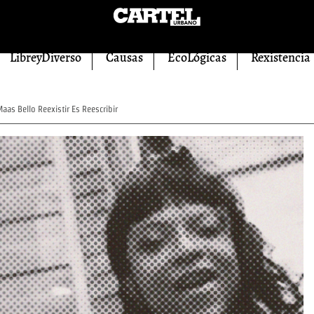
LibreyDiverso
Causas
EcoLógicas
Rexistencia
aas Bello Reexistir Es Reescribir