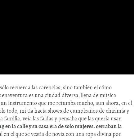
sólo recuerda las carencias, sino también el cómo
uenaventura es una ciudad diversa, llena de música
do un instrumento que me retumba mucho, aun ahora, en el
olo todo, mi tía hacía shows de cumpleaños de chirimía y
 familia, veía las faldas y pensaba que las quería usar.
 en la calle y su casa era de solo mujeres. cerraban la
 en el que se vestía de novia con una ropa divina por