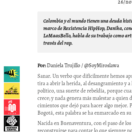
26/no
Colombia y el mundo tienen una deuda histórica con las personas trans, disidentes y racializadas. En el
marco de Rexistencia HipHop, Danika, con
LoMaasBello, habla de su trabajo como artivi
través del rap. ​
Daniela Trujillo / @SoyMiroslawa
Sanar. Un verbo que difícilmente hemos ap
tira a abrir la herida, al desangramiento y 
político, una suerte de rebeldía, porque cu
crece; y nada genera más malestar a quien 
cimientos que dejó para hacer algo mejor. 
Bogotá, esta palabra se ha enmarcado en s
Nacida en Buenaventura, con el paso de los
reconstruirse para contar lo que siempre nos