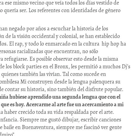
ra ese mismo vecino que veía todos los días vestido de
yo quería ser. Los referentes con identidades de género
 han negado por años a escuchar la historia de los
ón de la visión occidental y colonial, se han establecido
s. El rap, y todo lo enmarcado en la cultura hip hop ha
ersonas racializadas que encuentran, no sólo
a refugiarse. Es posible observar esto desde la misma
de los block parties en el Bronx, les permitió a muchos Dj’s
, quienes también las vivían. Tal como sucede en
mbilesa Mi construyen desde la lengua palenquera su
 de contar su historia, sino también del disfrute popular.
niña hubiese aprendido una segunda lengua que con el
 que es hoy.
Acercarme al arte fue un acercamiento a mi
a haber crecido toda su vida respaldada por el arte.
infancia. Siempre me gustó dibujar, escribir canciones
 de baile en Buenaventura, siempre me fascinó ver gente
dmiro”.