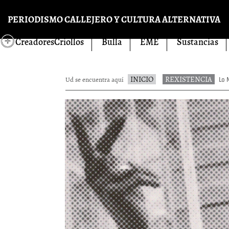
Pasar al contenido principal
PERIODISMO CALLEJERO Y CULTURA ALTERNATIVA
CreadoresCriollos
Bulla
EME
Sustancias
INICIO
REXISTENCIA
Ud se encuentra aquí
Lo M