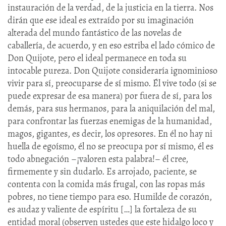
instauración de la verdad, de la justicia en la tierra. Nos
dirán que ese ideal es extraído por su imaginación
alterada del mundo fantástico de las novelas de
caballería, de acuerdo, y en eso estriba el lado cómico de
Don Quijote, pero el ideal permanece en toda su
intocable pureza. Don Quijote consideraría ignominioso
vivir para sí, preocuparse de sí mismo. Él vive todo (si se
puede expresar de esa manera) por fuera de sí, para los
demás, para sus hermanos, para la aniquilación del mal,
para confrontar las fuerzas enemigas de la humanidad,
magos, gigantes, es decir, los opresores. En él no hay ni
huella de egoísmo, él no se preocupa por sí mismo, él es
todo abnegación –¡valoren esta palabra!– él cree,
firmemente y sin dudarlo. Es arrojado, paciente, se
contenta con la comida más frugal, con las ropas más
pobres, no tiene tiempo para eso. Humilde de corazón,
es audaz y valiente de espíritu […] la fortaleza de su
entidad moral (observen ustedes que este hidalgo loco y