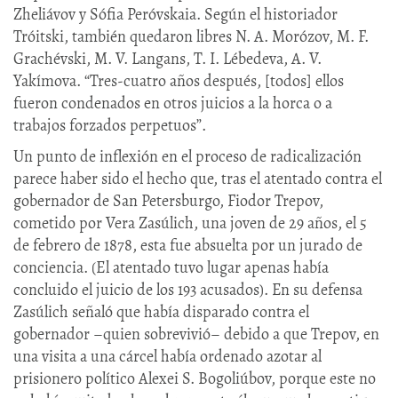
Zheliávov y Sófia Peróvskaia. Según el historiador
Tróitski, también quedaron libres N. A. Morózov, M. F.
Grachévski, M. V. Langans, T. I. Lébedeva, A. V.
Yakímova. “Tres-cuatro años después, [todos] ellos
fueron condenados en otros juicios a la horca o a
trabajos forzados perpetuos”.
Un punto de inflexión en el proceso de radicalización
parece haber sido el hecho que, tras el atentado contra el
gobernador de San Petersburgo, Fiodor Trepov,
cometido por Vera Zasúlich, una joven de 29 años, el 5
de febrero de 1878, esta fue absuelta por un jurado de
conciencia. (El atentado tuvo lugar apenas había
concluido el juicio de los 193 acusados). En su defensa
Zasúlich señaló que había disparado contra el
gobernador –quien sobrevivió– debido a que Trepov, en
una visita a una cárcel había ordenado azotar al
prisionero político Alexei S. Bogoliúbov, porque este no