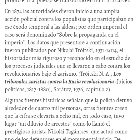
pronto el ir al pueblo se transformó en un ir a la cárcel.
En 1874 las autoridades dieron inicio a una amplia
acción policial contra los populistas que participaban en
ese éxodo temporal a las aldeas; por orden imperial el
caso será denominado “Sobre la propaganda en el
imperio”. Los datos que presentaré a continuación
fueron publicados por Nikolai Tróitski, 1931-2014, el
historiador más riguroso y reconocido en el estudio de
los procesos judiciales que se llevaron a cabo contra los
revolucionarios bajo el zarismo. (Tróitski N. A.,
Los
tribunales zaristas contra la Rusia revolucionaria
(Juicios
políticos, 1817-1880), Sarátov, 1976, capítulo 2).
Algunas fuentes históricas señalan que la policía detuvo
alrededor de cuatro mil personas, otras fuentes creen
que la cifra se elevaría a ocho mil, en todo caso, tuvo
lugar “un diluvio de arrestos” como lo llamó el
prestigioso jurista Nikolái Tagántsev, que actuó como
uno de los defensores en el monumental juicio. De