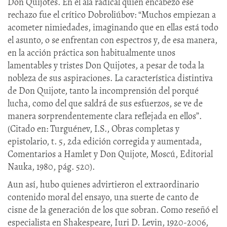
Don Quijotes. En el ala radical quien encabezó ese
rechazo fue el crítico Dobroliúbov: “Muchos empiezan a
acometer nimiedades, imaginando que en ellas está todo
el asunto, o se enfrentan con espectros y, de esa manera,
en la acción práctica son habitualmente unos
lamentables y tristes Don Quijotes, a pesar de toda la
nobleza de sus aspiraciones. La característica distintiva
de Don Quijote, tanto la incomprensión del porqué
lucha, como del que saldrá de sus esfuerzos, se ve de
manera sorprendentemente clara reflejada en ellos”.
(Citado en: Turguénev, I.S., Obras completas y
epistolario, t. 5, 2da edición corregida y aumentada,
Comentarios a Hamlet y Don Quijote, Moscú, Editorial
Nauka, 1980, pág. 520).
Aun así, hubo quienes advirtieron el extraordinario
contenido moral del ensayo, una suerte de canto de
cisne de la generación de los que sobran. Como reseñó el
especialista en Shakespeare, Iuri D. Levin, 1920-2006,