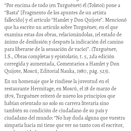
“Por encima de todo (en Turguénev) él (Tolstoi) pone a
“Basta” [Fragmento de los apuntes de un artista
fallecido] y el artículo “Hamlet y Don Quijote”. Mencionó
que ha escrito un artículo sobre Turguénev, en el que
examina estas dos obras, relacionándolas, (el estado de
ánimo de desilusión y después la indicación del camino
para liberarse de la sensación de vacío)”. (Turguénev,
I.S., Obras completas y epistolario, t. 5, 2da edición
corregida y aumentada, Comentarios a Hamlet y Don
Quijote, Moscú, Editorial Nauka, 1980, pág. 523).
En un homenaje que le rindiese la juventud en el
restaurante Hermitage, en Moscú, el 18 de marzo de
1879, Turguénev reiteró de nuevo los principios que
habían orientado no solo su carrera literaria sino
también su condición de ciudadano de su país y
ciudadano del mundo: “No hay duda alguna que vuestra
simpatía hacia mí tiene que ver no tanto con el escritor,