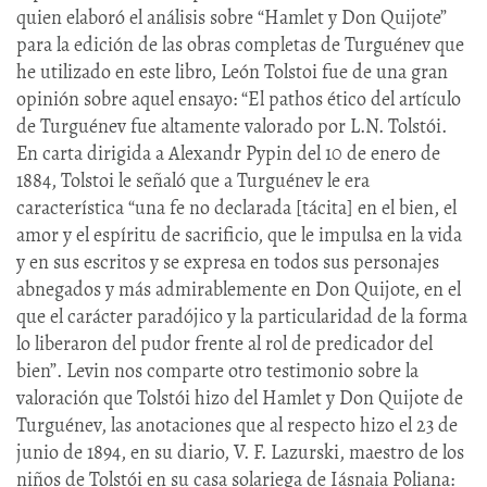
quien elaboró el análisis sobre “Hamlet y Don Quijote”
para la edición de las obras completas de Turguénev que
he utilizado en este libro, León Tolstoi fue de una gran
opinión sobre aquel ensayo: “El pathos ético del artículo
de Turguénev fue altamente valorado por L.N. Tolstói.
En carta dirigida a Alexandr Pypin del 10 de enero de
1884, Tolstoi le señaló que a Turguénev le era
característica “una fe no declarada [tácita] en el bien, el
amor y el espíritu de sacrificio, que le impulsa en la vida
y en sus escritos y se expresa en todos sus personajes
abnegados y más admirablemente en Don Quijote, en el
que el carácter paradójico y la particularidad de la forma
lo liberaron del pudor frente al rol de predicador del
bien”. Levin nos comparte otro testimonio sobre la
valoración que Tolstói hizo del Hamlet y Don Quijote de
Turguénev, las anotaciones que al respecto hizo el 23 de
junio de 1894, en su diario, V. F. Lazurski, maestro de los
niños de Tolstói en su casa solariega de Iásnaia Poliana: