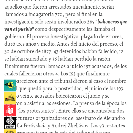
aquellos que fueron arrestados inicialmente, serán
llamados a indagatoria 770, pero al final en la
investigación solo serán involucrados 265 “
buhoneros que
van al pueblo”
como despectivamente les llamaba el
gobierno. El proceso investigativo, plagado de errores,
duró tres años y medio. Antes del inicio del proceso, el
30 de octubre de 1877, 43 detenidos habían fallecido, 12
se habían suicidado y 38 habían perdido la razón.
Finalmente fueron llamados a juicio 197 acusados, de los
cuales fallecieron otros 4. Los 193 que finalmente
comparecieron ante el tribunal dieron al caso el nombre
con el que quedó para la posteridad, el juicio de los 193.
Ciento veinte acusados boicotearon el juicio y se
negaron a asistir a las sesiones. La prensa de la época los
llamó “los protestantes”. Entre ellos se encontraban dos
de los futuros organizadores del asesinato de Alejandro
II, Sófia Peróvskaia y Andrei Zheliávov. Los 73 restantes
que permanecieron en la sala del tribunal fueron