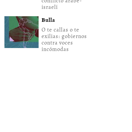
conflicto árabe-
israelí
Bulla
O te callas o te
exilias: gobiernos
contra voces
incómodas