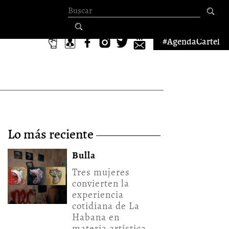
Formulario de
búsqueda
#AgendaCartel
lo más reciente
Bulla
Tres mujeres
convierten la
experiencia
cotidiana de La
Habana en
materia artística