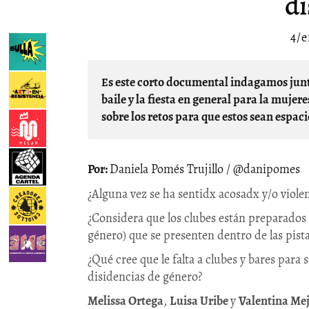
di
4/
Es este corto documental indagamos junto a las chicas de ECO qué tan seguras son las pistas de
baile y la fiesta en general para la mujer
sobre los retos para que estos sean espac
Daniela Pomés Trujillo / @danipomes
¿Alguna vez se ha sentidx acosadx y/o viole
¿Considera que los clubes están preparados 
género) que se presenten dentro de las pista
¿Qué cree que le falta a clubes y bares par
disidencias de género?
Melissa Ortega
,
Luisa Uribe
y
Valentina Mej