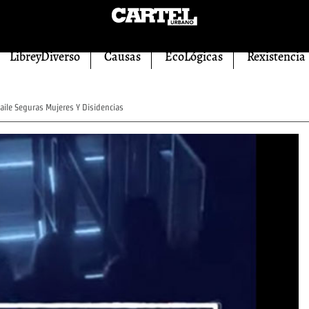
LibreyDiverso
Causas
EcoLógicas
Rexistencia
aile Seguras Mujeres Y Disidencias