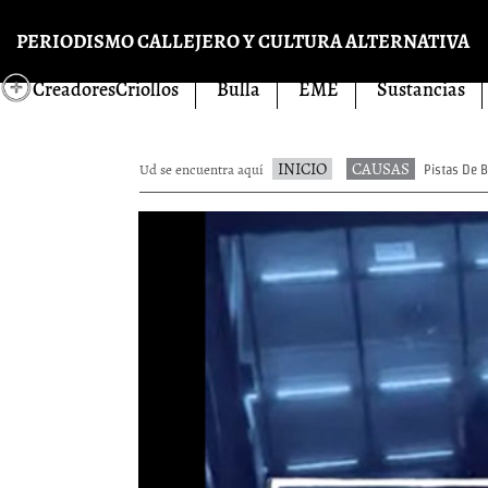
Pasar al contenido principal
PERIODISMO CALLEJERO Y CULTURA ALTERNATIVA
CreadoresCriollos
Bulla
EME
Sustancias
INICIO
CAUSAS
Ud se encuentra aquí
Pistas De B