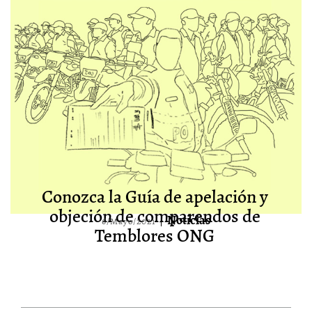
Conozca la Guía de apelación y
objeción de comparendos de
Noticias
6/Mayo/2021
Temblores ONG