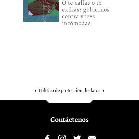
O te callas o te
exilias: gobiernos
contra voces
incómodas
Política de protección de datos
Contáctenos