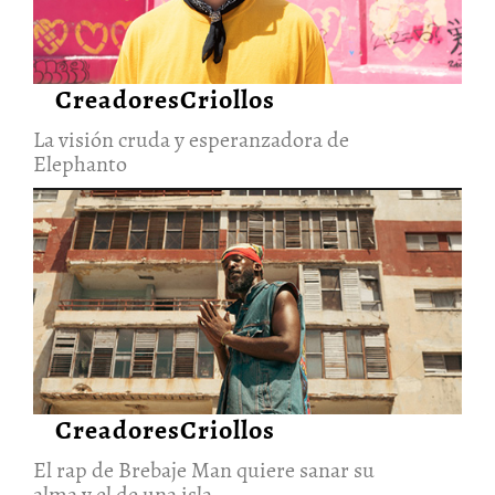
CreadoresCriollos
La visión cruda y esperanzadora de
Elephanto
El rap de Brebaje Man quiere
sanar su alma y el de una isla
27/Jun/2026
CreadoresCriollos
El rap de Brebaje Man quiere sanar su
alma y el de una isla