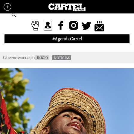
Pasar al contenido principal
Formulario de búsqueda
#AgendaCartel
Ud se encuentra aquí
INICIO
NOTICIAS