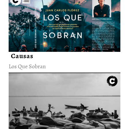
Los Que Sobran
20/Dic/2021
Causas
Los Que Sobran
Lo que tengo cerca, el Caribe
23/Sep/2021