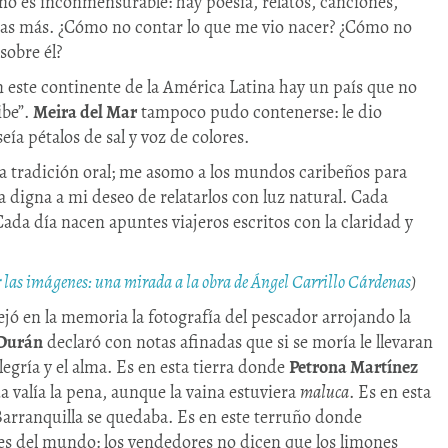
no es inconmensurable: hay poesía, relatos, canciones,
ias más. ¿Cómo no contar lo que me vio nacer? ¿Cómo no
sobre él?
n este continente de la América Latina hay un país que no
ibe”.
Meira del Mar
tampoco pudo contenerse: le dio
ía pétalos de sal y voz de colores.
la tradición oral; me asomo a los mundos caribeños para
da digna a mi deseo de relatarlos con luz natural. Cada
da día nacen apuntes viajeros escritos con la claridad y
ir las imágenes: una mirada a la obra de Ángel Carrillo Cárdenas
)
jó en la memoria la fotografía del pescador arrojando la
 Durán
declaró con notas afinadas que si se moría le llevaran
legría y el alma. Es en esta tierra donde
Petrona Martínez
da valía la pena, aunque la vaina estuviera
maluca
. Es en esta
Barranquilla se quedaba. Es en este terruño donde
es del mundo: los vendedores no dicen que los limones