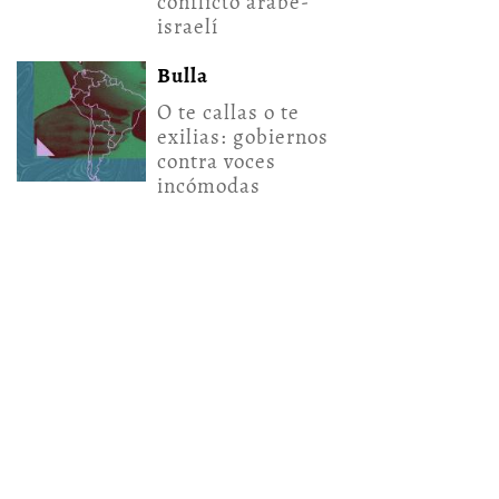
conflicto árabe-
israelí
Bulla
O te callas o te
exilias: gobiernos
contra voces
incómodas