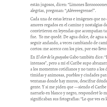
están jugosos, dicen: “Limones llorooooone
alegrías, pregonan: “¡Aléeeeegrense!”.
Cada una de estas letras e imágenes que no
amores regados en el camino y nostalgias des
convirtieron en leyendas que acompañan tan
fue. Yo me quedé. De agua dulce, de agua s
seguir andando, a veces cambiando de cami
cortos: me acerco con los pies, por eso llev
En
El olor de la guayaba
Gabo también dice: “E
intensos”, pero a mí el Caribe supo abrazar
a los momentos cotidianos y no tanto a los 
tímidas y animosas, pueblos y ciudades para t
ventanas donde hay muros, descifrar dónde t
gente. Y si me piden que —siendo el Caribe
narrarlo en blanco y negro, responderé lo 
significaban sus fotografías: “Lo que ves es 