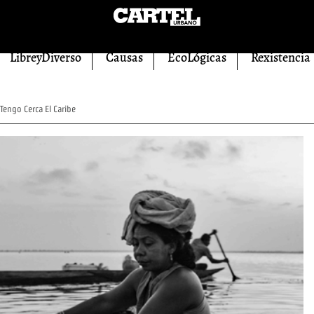
LibreyDiverso
Causas
EcoLógicas
Rexistencia
Tengo Cerca El Caribe