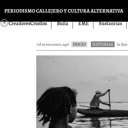
Pasar al contenido principal
PERIODISMO CALLEJERO Y CULTURA ALTERNATIVA
CreadoresCriollos
Bulla
EME
Sustancias
INICIO
HISTORIAS
Ud se encuentra aquí
Lo Que 