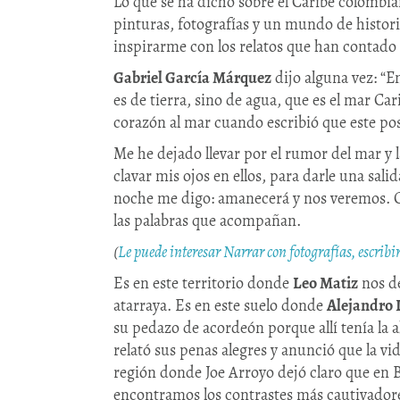
Lo que se ha dicho sobre el Caribe colombia
pinturas, fotografías y un mundo de histor
inspirarme con los relatos que han contado 
Gabriel García Márquez
dijo alguna vez: “E
es de tierra, sino de agua, que es el mar Car
corazón al mar cuando escribió que este pose
Me he dejado llevar por el rumor del mar y 
clavar mis ojos en ellos, para darle una sali
noche me digo: amanecerá y nos veremos. Ca
las palabras que acompañan.
(
Le puede interesar Narrar con fotografías, escrib
Es en este territorio donde
Leo Matiz
nos de
atarraya. Es en este suelo donde
Alejandro
su pedazo de acordeón porque allí tenía la a
relató sus penas alegres y anunció que la vi
región donde Joe Arroyo dejó claro que en 
encontramos los contrastes más cautivador