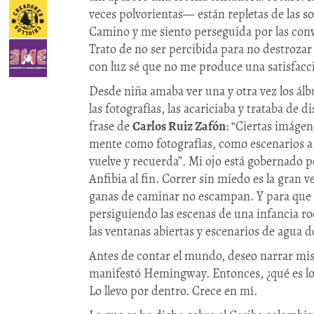
veces polvorientas— están repletas de las so
Camino y me siento perseguida por las conve
Trato de no ser percibida para no destrozar 
con luz sé que no me produce una satisfacc
Desde niña amaba ver una y otra vez los ál
las fotografías, las acariciaba y trataba de
frase de
Carlos Ruiz Zafón
: “Ciertas imágen
mente como fotografías, como escenarios a 
vuelve y recuerda”. Mi ojo está gobernado p
Anfibia al fin. Correr sin miedo es la gran v
ganas de caminar no escampan. Y para que 
persiguiendo las escenas de una infancia r
las ventanas abiertas y escenarios de agua d
Antes de contar el mundo, deseo narrar mis 
manifestó Hemingway. Entonces, ¿qué es lo 
Lo llevo por dentro. Crece en mí.