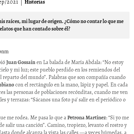
ep/2021
Historias
elatos que han contado sobre él?​
gonm
bió
Juan Gossaín
en La balada de María Abdala: “No estoy
cielo y mi luz; este pueblo perdido en los remiendos del
el reparto del mundo”. Palabras que son compañía cuando
mbiano
con el rectángulo en la mano, lápiz y papel. En cada
eces las personas de poblaciones recónditas, cuando me ven
les y terrazas: “Sácanos una foto pa’ salir en el periódico o
 que me rodea. Me pasa lo que a
Petrona Martínez
: “Si yo me
salir una canción”. Camino, tropiezo, levanto el rostro y
asta donde alcanza la vista las calles —a veces húmedas, a