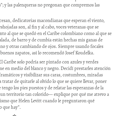
s”; y las palenqueras no pregonan que compremos las
 cesan, dedicatorias macondianas que esperan el viento,
hojadas son, al fin y al cabo, voces veteranas que se
to al que se quedó en el Caribe colombiano como al que se
alada, de barro y de cumbia están hechas mis ganas de
no y otras cambiando de ojos. Siempre usando focales
o buenos zapatos, así lo recomendó Josef Koudelka.
l Caribe solo podría ser pintado con azules y verdes
me en medio del blanco y negro. Decidí prestarles atención
dramáticos y visibilizar sus caras, costumbres, miradas
ratar de quitarle al olvido lo que se quiere llevar, poner
engo los pies puestos y de relatar las esperanzas de la
 un territorio tan colorido— explique por qué me atrevo a
mismo que Helen Levitt cuando le preguntaron qué
lo que hay”.