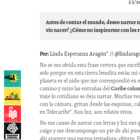
23/s
Antes de contar el mundo, deseo narrar mis raíces, mi lugar de origen. ¿Cómo no contar lo que me
vio nacer? ¿Cómo no inspirarme con los r
Linda Esperanza Aragón* // @lindara
No se me olvida esta frase certera que escri
solo porque en esta tierra bendita están mi 
planeta es el nido que me correspondió en 
camino y miro las entrañas del
Caribe colo
viaje lo cotidiano se deja narrar. Muchas v
con la cámara, gritan desde las esquinas, cal
en Telecaribe”. Son luz, son relatos vivos.
No me canso de narrar con letras y luz eso
caigo y me descompongo un pie de ahí puede 
ahí aparece una escena tentadora: obturo. H