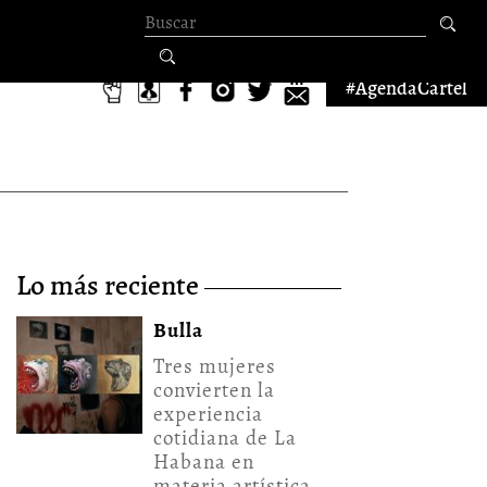
Formulario de
búsqueda
#AgendaCartel
lo más reciente
Bulla
Tres mujeres
convierten la
experiencia
cotidiana de La
Habana en
materia artística