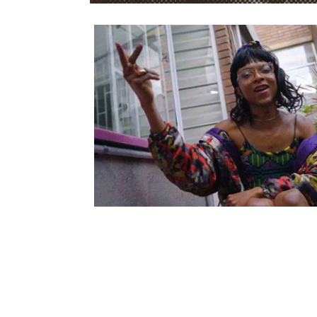
LoMaasBello: reexistir es reescribir
26/Nov/2021