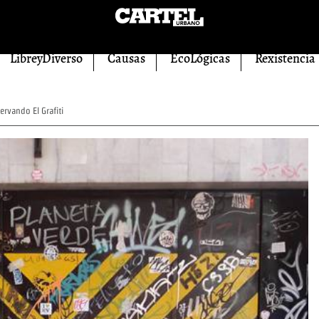
LibreyDiverso
Causas
EcoLógicas
Rexistencia
rvando El Grafiti