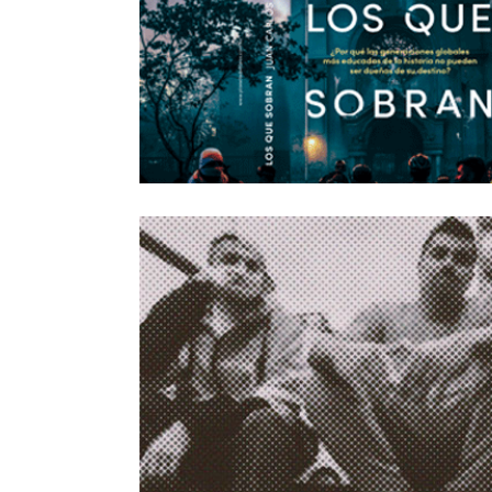
Los Que Sobran
20/Dic/2021
Callejón Verset: una mixtura que suena a
inconformidad y revolución
2/Dic/2021