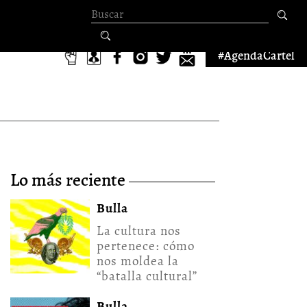
Formulario de
búsqueda
#AgendaCartel
lo más reciente
Bulla
La cultura nos
pertenece: cómo
nos moldea la
“batalla cultural”
Bulla