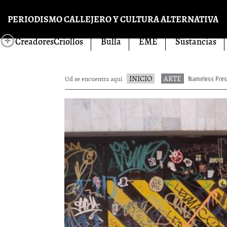
Pasar al contenido principal
PERIODISMO CALLEJERO Y CULTURA ALTERNATIVA
CreadoresCriollos
Bulla
EME
Sustancias
INICIO
ARTE
Ud se encuentra aquí
Nameless Prese