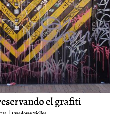
eservando el grafiti
2015
CreadoresCriollos