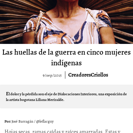
Las huellas de la guerra en cinco mujeres
indígenas
CreadoresCriollos
9/sep/2015
E
l dolor y la pérdida son el eje de Dislocaciones Interiores, una exposición de
la artista bogotana Liliana Merizalde.
José Barragán / @leflacguy
Hojas secas, ramas caídas y raíces amarradas. Estas y