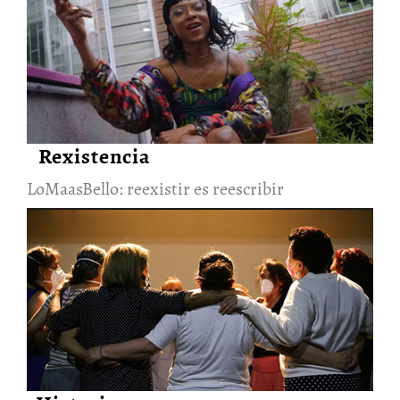
LoMaasBello: reexistir es
reescribir
26/Nov/2021
Rexistencia
LoMaasBello: reexistir es reescribir
En la Comisión de la Verdad la
cultura es un espejo que
redirige el dolor del conflicto
armado
24/Sep/2021