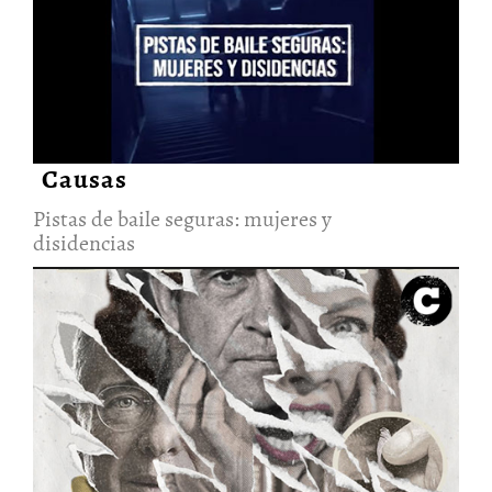
Pistas de baile seguras: mujeres
y disidencias
4/Ene/2022
Causas
Pistas de baile seguras: mujeres y
disidencias
“Necesitamos saber convivir en
paz con las drogas”: cincuenta
años de la guerra global contra
las sustancias
3/Jul/2021