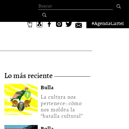
Formulario de
búsqueda
#AgendaCartel
lo más reciente
Bulla
La cultura nos
pertenece: cómo
nos moldea la
“batalla cultural”
Bulla