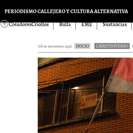
Pasar al contenido principal
PERIODISMO CALLEJERO Y CULTURA ALTERNATIVA
CreadoresCriollos
Bulla
EME
Sustancias
INICIO
LIBREYDIVERSO
Ud se encuentra aquí
V