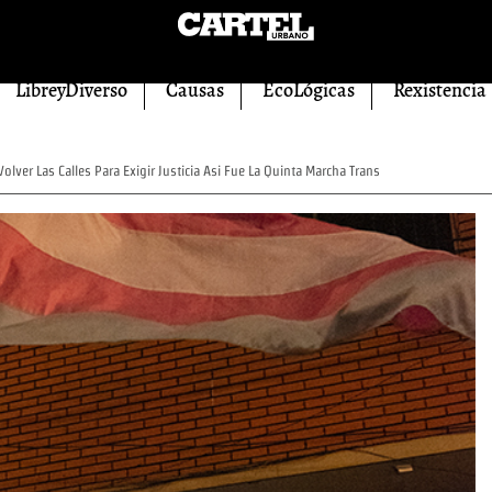
LibreyDiverso
Causas
EcoLógicas
Rexistencia
olver Las Calles Para Exigir Justicia Asi Fue La Quinta Marcha Trans