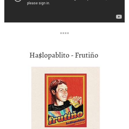
****
Ha$lopablito - Frutiño