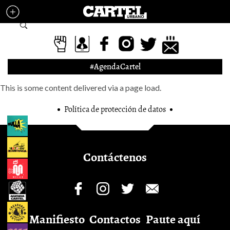
Pasar al contenido principal
Formulario de búsqueda
#AgendaCartel
This is some content delivered via a page load.
Política de protección de datos
Contáctenos
Manifiesto
Contactos
Paute aquí