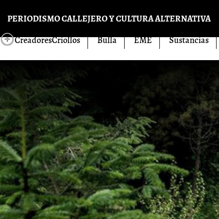
Pasar al contenido principal
PERIODISMO CALLEJERO Y CULTURA ALTERNATIVA
CreadoresCriollos
Bulla
EME
Sustancias