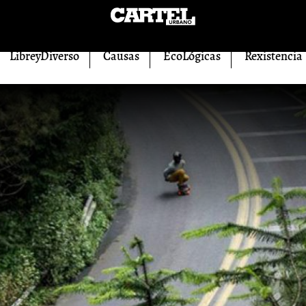
LibreyDiverso
Causas
EcoLógicas
Rexistencia