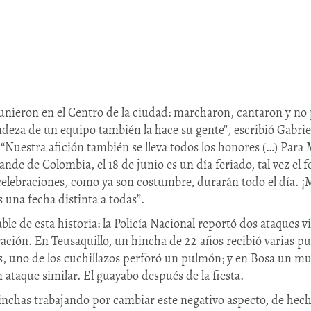
eunieron en el Centro de la ciudad: marcharon, cantaron y n
ndeza de un equipo también la hace su gente”, escribió Gabrie
 “Nuestra afición también se lleva todos los honores (…) Para 
ande de Colombia, el 18 de junio es un día feriado, tal vez el
 celebraciones, como ya son costumbre, durarán todo el día. ¡M
 una fecha distinta a todas”.
ble de esta historia: la Policía Nacional reportó dos ataques v
ración. En Teusaquillo, un hincha de 22 años recibió varias pu
s, uno de los cuchillazos perforó un pulmón; y en Bosa un m
 ataque similar. El guayabo después de la fiesta.
inchas trabajando por cambiar este negativo aspecto, de hec