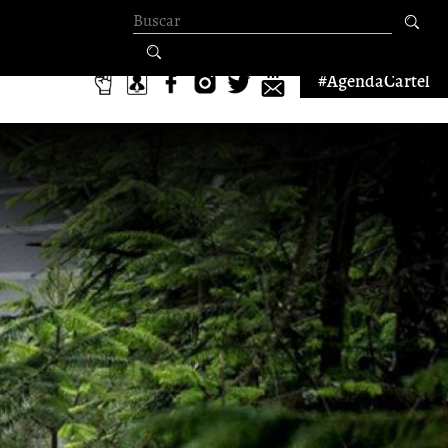
Formulario de
búsqueda
#AgendaCartel