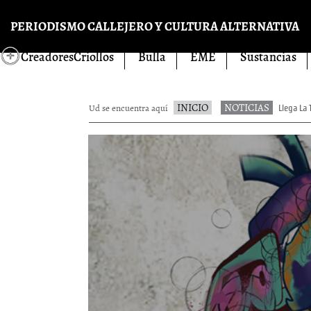
Pasar al contenido principal
PERIODISMO CALLEJERO Y CULTURA ALTERNATIVA
CreadoresCriollos
Bulla
EME
Sustancias
INICIO
NOTICIAS
Ud se encuentra aquí
Llega La 