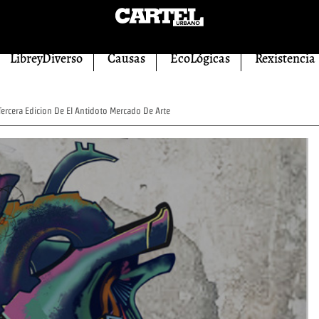
LibreyDiverso
Causas
EcoLógicas
Rexistencia
Tercera Edicion De El Antidoto Mercado De Arte