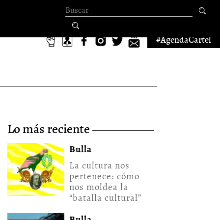
Formulario de
búsqueda
#AgendaCartel
lo más reciente
Bulla
La cultura nos
pertenece: cómo
nos moldea la
“batalla cultural”
Bulla