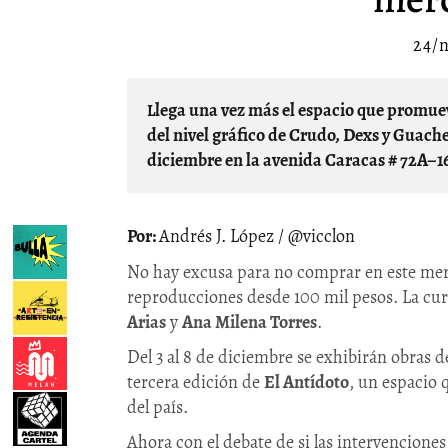
24/
Llega una vez más el espacio que promueve el consumo de arte emergente en Bogotá. Con artistas
del nivel gráfico de Crudo, Dexs y Guache
diciembre en la avenida Caracas # 72A–16
Andrés J. López / @vicclon
No hay excusa para no comprar en este merc
reproducciones desde 100 mil pesos. La cura
Arias
y
Ana Milena Torres
.
Del 3 al 8 de diciembre se exhibirán obras de 
tercera edición de
El Antídoto
, un espacio 
del país.
Ahora con el debate de si las intervenciones 