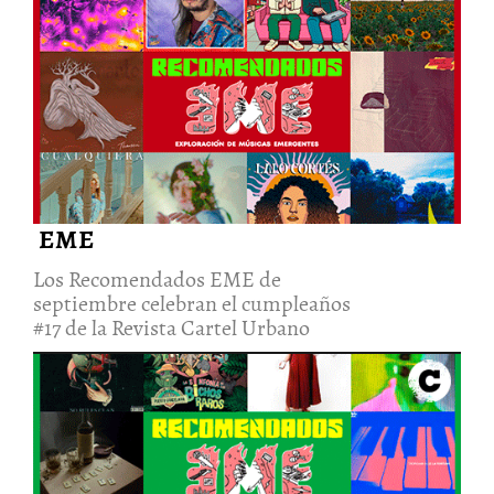
Los Recomendados EME de
septiembre celebran el
cumpleaños #17 de la Revista
Cartel Urbano
20/Oct/2022
EME
Los Recomendados EME de
septiembre celebran el cumpleaños
#17 de la Revista Cartel Urbano
El acierto de cambiar de rumbo
en los Recomendados EME de
agosto (lado b)
6/Sep/2022