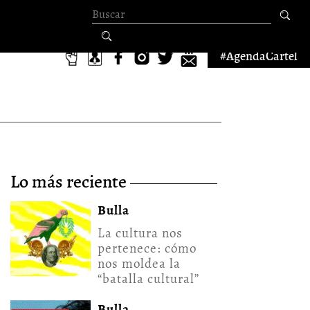
Formulario de
búsqueda
#AgendaCartel
lo más reciente
Bulla
La cultura nos
pertenece: cómo
nos moldea la
“batalla cultural”
Bulla