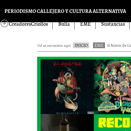
Pasar al contenido principal
PERIODISMO CALLEJERO Y CULTURA ALTERNATIVA
CreadoresCriollos
Bulla
EME
Sustancias
INICIO
EME
Ud se encuentra aquí
El Acierto De 