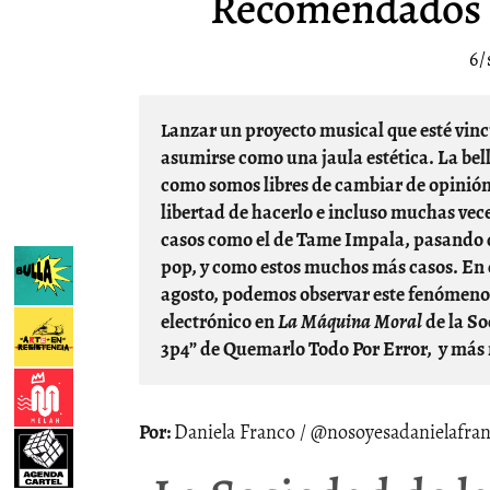
Recomendados E
6/
Lanzar un proyecto musical que esté vinculado a ciertas sonoridades o géneros, jamás debería
asumirse como una jaula estética. La bell
como somos libres de cambiar de opinión
libertad de hacerlo e incluso muchas veces
casos como el de Tame Impala, pasando de
pop, y como estos muchos más casos. En
agosto, podemos observar este fenómeno 
electrónico en
La Máquina Moral
de la So
3p4” de Quemarlo Todo Por Error, y más mú
Daniela Franco / @nosoyesadanielafra