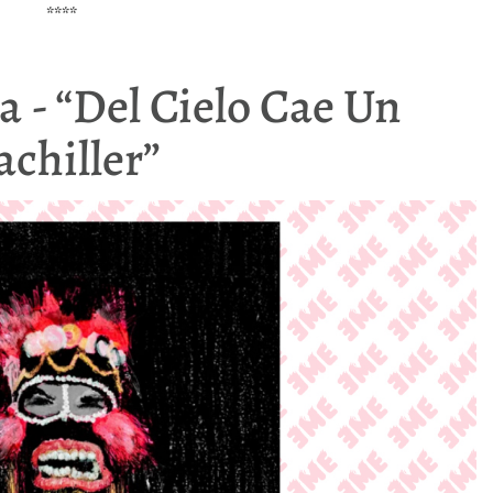
****
a - “Del Cielo Cae Un
achiller”