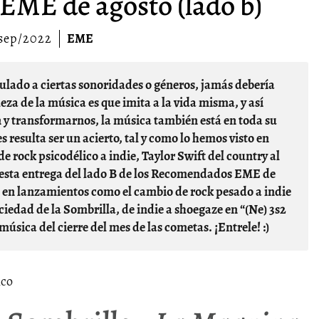
ME de agosto (lado b)
sep/2022
EME
eza de la música es que imita a la vida misma, y así
 y transformarnos, la música también está en toda su
 resulta ser un acierto, tal y como lo hemos visto en
 rock psicodélico a indie, Taylor Swift del country al
 esta entrega del lado B de los Recomendados EME de
en lanzamientos como el cambio de rock pesado a indie
ciedad de la Sombrilla, de indie a shoegaze en “(Ne) 3s2
sica del cierre del mes de las cometas. ¡Entrele! :)
nco