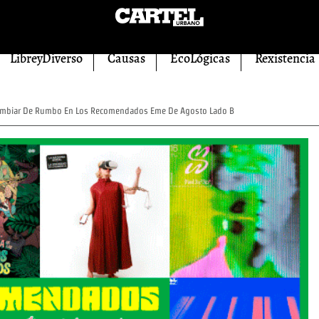
LibreyDiverso
Causas
EcoLógicas
Rexistencia
Cambiar De Rumbo En Los Recomendados Eme De Agosto Lado B