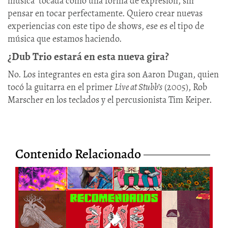
música tocada como una forma de expresión, sin
pensar en tocar perfectamente. Quiero crear nuevas
experiencias con este tipo de shows, ese es el tipo de
música que estamos haciendo.
¿Dub Trio estará en esta nueva gira?
No. Los integrantes en esta gira son Aaron Dugan, quien
tocó la guitarra en el primer
Live at Stubb’s
(2005), Rob
Marscher en los teclados y el percusionista Tim Keiper.
Contenido Relacionado
Los Recomendados EME de
septiembre celebran el
cumpleaños #17 de la Revista
Cartel Urbano
20/Oct/2022