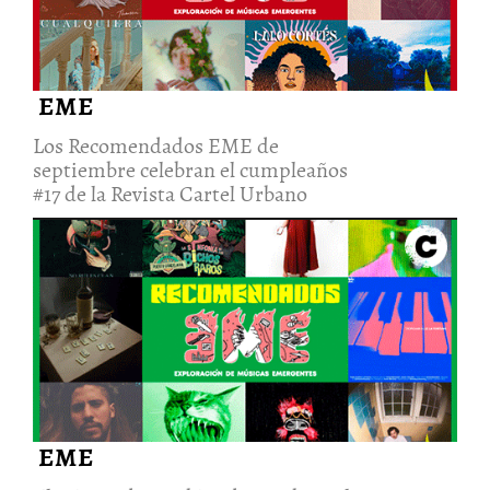
EME
Los Recomendados EME de
septiembre celebran el cumpleaños
#17 de la Revista Cartel Urbano
El acierto de cambiar de rumbo
en los Recomendados EME de
agosto (lado b)
6/Sep/2022
EME