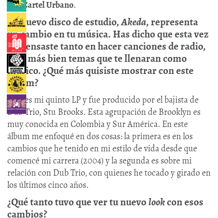
con
Cartel Urbano
.
Tu nuevo disco de estudio,
Akeda
, representa
un cambio en tu música. Has dicho que esta vez
no pensaste tanto en hacer canciones de radio,
sino más bien temas que te llenaran como
músico. ¿Qué más quisiste mostrar con este
álbum?
Este es mi quinto LP y fue producido por el bajista de
Dub Trio, Stu Brooks. Esta agrupación de Brooklyn es
muy conocida en Colombia y Sur América. En este
álbum me enfoqué en dos cosas: la primera es en los
cambios que he tenido en mi estilo de vida desde que
comencé mi carrera (2004) y la segunda es sobre mi
relación con Dub Trio, con quienes he tocado y girado en
los últimos cinco años.
¿Qué tanto tuvo que ver tu nuevo
look
con esos
cambios?