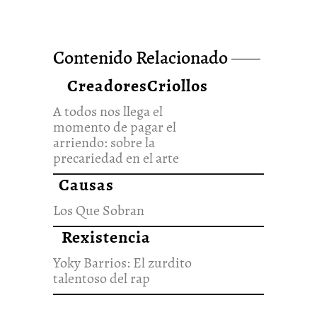
Contenido Relacionado
A todos nos llega el
CreadoresCriollos
momento de pagar el
arriendo: sobre la
precariedad en el arte
1/Mar/2023
A todos nos llega el
momento de pagar el
arriendo: sobre la
precariedad en el arte
Causas
Los Que Sobran
20/Dic/2021
Los Que Sobran
Rexistencia
Yoky Barrios: El zurdito
talentoso del rap
10/Dic/2021
Yoky Barrios: El zurdito
talentoso del rap