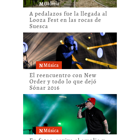
M
Galeria
A pedalazos fue la llegada al
Looza Fest en las rocas de
Suesca
N
Música
El reencuentro con New
Order y todo lo que dejó
Sónar 2016
N
Música