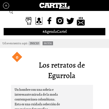
Pasar al contenido principal
Formulario de búsqueda
#AgendaCartel
Ud se encuentra aquí
INICIO
MODA
o
Los retratos de
Egurrola
Un hombre con una sobria e
interesante mirada de la moda
contemporánea colombiana.
Esta es una cuidada selección de