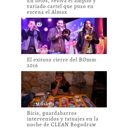
En fotos, reviva el amplio y
variado cartel que puso en
escena el Almax
M
Galeria
El exitoso cierre del BOmm
2016
M
Galeria
Bicis, guardabarros
intervenidos y tatuajes en la
noche de CLEAN Bogodraw