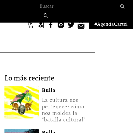
Formulario de
búsqueda
#AgendaCartel
lo más reciente
Bulla
La cultura nos
pertenece: cómo
nos moldea la
“batalla cultural”
Bulla