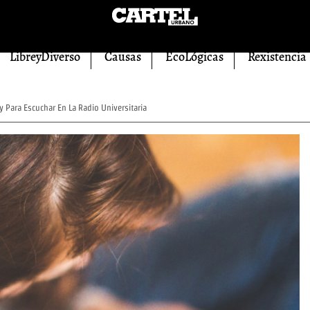
LibreyDiverso
Causas
EcoLógicas
Rexistencia
 Para Escuchar En La Radio Universitaria