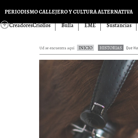
Pasar al contenido principal
PERIODISMO CALLEJERO Y CULTURA ALTERNATIVA
CreadoresCriollos
Bulla
EME
Sustancias
INICIO
HISTORIAS
Ud se encuentra aquí
Que Hay