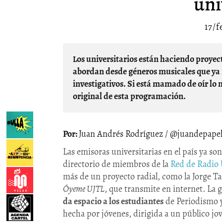
uni
17/f
Los universitarios están haciendo proyectos radiales que se desmarcan de la radio tradicional:
abordan desde géneros musicales que ya 
investigativos. Si está mamado de oír lo
original de esta programación.
Juan Andrés Rodríguez / @juandepape
Las emisoras universitarias en el país ya so
directorio de miembros de la
Red de Radio 
más de un proyecto radial, como la Jorge 
Óyeme UJTL
, que transmite en internet. La 
da espacio a los estudiantes
de Periodismo y
hecha por jóvenes, dirigida a un público jo