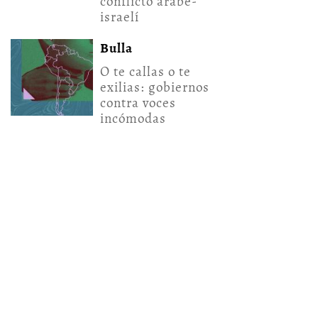
conflicto árabe-
israelí
Bulla
O te callas o te
exilias: gobiernos
contra voces
incómodas