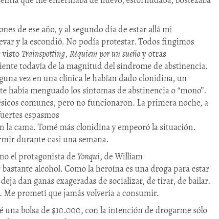
sentía que me enfermaba de nuevo, estornudaba, bostezaba
ones de ese año, y al segundo día de estar allá mi
evar y la escondió. No podía protestar. Todos fingimos
 visto
Trainspotting
,
Réquiem
por
un
sueño
y otras
iente todavía de la magnitud del síndrome de abstinencia.
una vez en una clínica le habían dado clonidina, un
ste había menguado los síntomas de abstinencia o “mono”.
ésicos comunes, pero no funcionaron. La primera noche, a
fuertes espasmos
n la cama. Tomé más clonidina y empeoró la situación.
rmir durante casi una semana.
mo el protagonista de
Yonqui
, de William
bastante alcohol. Como la heroína es una droga para estar
eja dan ganas exageradas de socializar, de tirar, de bailar.
. Me prometí que jamás volvería a consumir.
 una bolsa de $10.000, con la intención de drogarme sólo