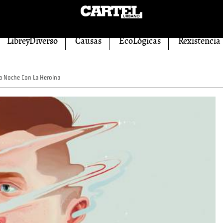
LibreyDiverso
Causas
EcoLógicas
Rexistencia
a Noche Con La Heroina