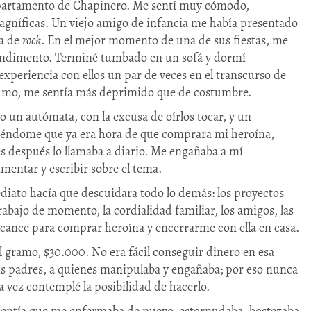
apartamento de Chapinero. Me sentí muy cómodo,
agníficas. Un viejo amigo de infancia me había presentado
da de
rock
. En el mejor momento de una de sus fiestas, me
ondimento. Terminé tumbado en un sofá y dormí
experiencia con ellos un par de veces en el transcurso de
nsumo, me sentía más deprimido que de costumbre.
o un autómata, con la excusa de oírlos tocar, y un
ciéndome que ya era hora de que comprara mi heroína,
s después lo llamaba a diario. Me engañaba a mí
entar y escribir sobre el tema.
diato hacía que descuidara todo lo demás: los proyectos
abajo de momento, la cordialidad familiar, los amigos, las
lcance para comprar heroína y encerrarme con ella en casa.
l gramo, $30.000. No era fácil conseguir dinero en esa
is padres, a quienes manipulaba y engañaba; por eso nunca
 vez contemplé la posibilidad de hacerlo.