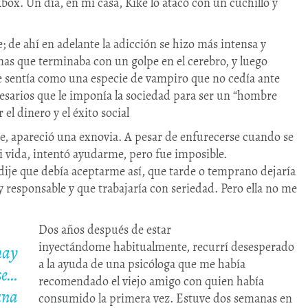
box. Un día, en mi casa, Kike lo atacó con un cuchillo y
; de ahí en adelante la adicción se hizo más intensa y
nas que terminaba con un golpe en el cerebro, y luego
e sentía como una especie de vampiro que no cedía ante
cesarios que le imponía la sociedad para ser un “hombre
el dinero y el éxito social
, apareció una exnovia. A pesar de enfurecerse cuando se
i vida, intentó ayudarme, pero fue imposible.
 dije que debía aceptarme así, que tarde o temprano dejaría
 responsable y que trabajaría con seriedad. Pero ella no me
Dos años después de estar
inyectándome habitualmente, recurrí desesperado
hay
a la ayuda de una psicóloga que me había
se…
recomendado el viejo amigo con quien había
una
consumido la primera vez. Estuve dos semanas en