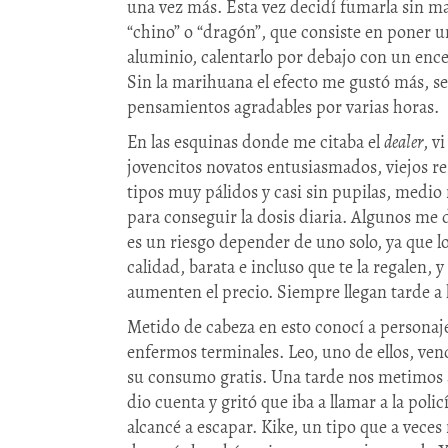
una vez más. Esta vez decidí fumarla sin m
“chino” o “dragón”, que consiste en poner 
aluminio, calentarlo por debajo con un ence
Sin la marihuana el efecto me gustó más, s
pensamientos agradables por varias horas.
En las esquinas donde me citaba el
dealer
, v
jovencitos novatos entusiasmados, viejos r
tipos muy pálidos y casi sin pupilas, medio
para conseguir la dosis diaria. Algunos me 
es un riesgo depender de uno solo, ya que l
calidad, barata e incluso que te la regalen,
aumenten el precio. Siempre llegan tarde a 
Metido de cabeza en esto conocí a personaj
enfermos terminales. Leo, uno de ellos, vend
su consumo gratis. Una tarde nos metimos 
dio cuenta y gritó que iba a llamar a la polic
alcancé a escapar. Kike, un tipo que a veces