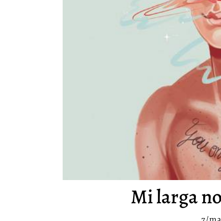
Mi larga no
7/ma