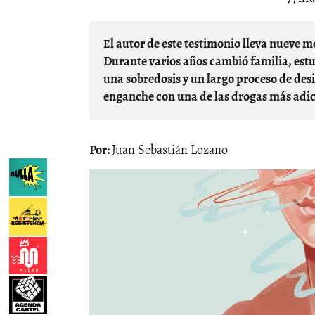
El autor de este testimonio lleva nueve meses alejado del objeto de sus descensos al infierno.
Durante varios años cambió familia, estudi
una sobredosis y un largo proceso de desi
enganche con una de las drogas más adic
Juan Sebastián Lozano