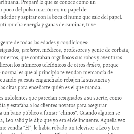
arihuana. Preparé lo que se conoce como un
un poco del polvo marrón en un papel de
ndedor y aspirar con la boca el humo que sale del papel.
entí mucha energía y ganas de caminar, tuve
i gente de todas las edades y condiciones:
esignados,
punkeros
, médicos, profesores y gente de corbata;
 muertos, que contaban orgullosos sus robos y aventuras
dieron los números telefónicos de otros
dealers
, porque
o normal es que al principio te vendan mercancía de
 y cuando ya estás enganchado rebajen la sustancia y
las citas para enseñarte quién es el que manda.
es indolentes que parecían resignados a su suerte, como
ía y estafaba a los clientes novatos para asegurar
a un baño público a fumar “chinos”. Cuando alguien se
ía, Leo salió y le dijo que yo era el delincuente. Aquella vez
 me vendía “H”, le había robado un televisor a Leo y Leo