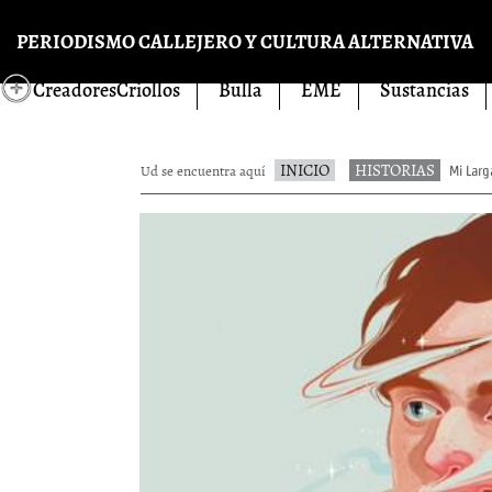
Pasar al contenido principal
PERIODISMO CALLEJERO Y CULTURA ALTERNATIVA
CreadoresCriollos
Bulla
EME
Sustancias
INICIO
HISTORIAS
Ud se encuentra aquí
Mi Larg