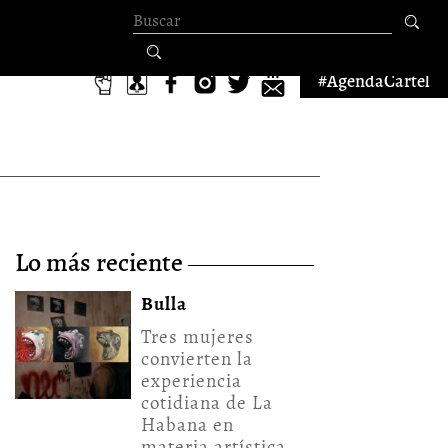
Formulario de
búsqueda
#AgendaCartel
lo más reciente
Bulla
Tres mujeres
convierten la
experiencia
cotidiana de La
Habana en
materia artística