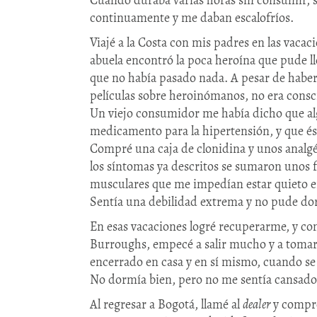
Cuando duraba varias horas sin consumir, 
continuamente y me daban escalofríos.
Viajé a la Costa con mis padres en las vacaci
abuela encontró la poca heroína que pude ll
que no había pasado nada. A pesar de haber
películas sobre heroinómanos, no era consc
Un viejo consumidor me había dicho que alg
medicamento para la hipertensión, y que é
Compré una caja de clonidina y unos analg
los síntomas ya descritos se sumaron unos 
musculares que me impedían estar quieto e
Sentía una debilidad extrema y no pude do
En esas vacaciones logré recuperarme, y co
Burroughs, empecé a salir mucho y a tomar 
encerrado en casa y en sí mismo, cuando se d
No dormía bien, pero no me sentía cansado
Al regresar a Bogotá, llamé al
dealer
y compré