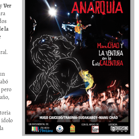
y
Ver
ara
dos
de la
e
ral.
un
rabó
, pero
 año,
toria
 ídolo
la