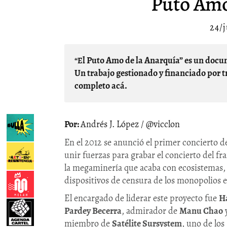
Puto Amo
24/j
“El Puto Amo de la Anarquía” es un documental hecho por caleños con el apoyo de Manu Chao.
Un trabajo gestionado y financiado por t
completo acá.
Andrés J. López / @vicclon
En el 2012 se anunció el primer concierto 
unir fuerzas para grabar el concierto del f
la megaminería que acaba con ecosistemas, 
dispositivos de censura de los monopolios 
El encargado de liderar este proyecto fue
H
Pardey Becerra
, admirador de
Manu Chao
miembro de
Satélite Sursystem
, uno de los