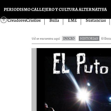
Pasar al contenido principal
PERIODISMO CALLEJERO Y CULTURA ALTERNATIVA
CreadoresCriollos
Bulla
EME
Sustancias
INICIO
HISTORIAS
Ud se encuentra aquí
El Docu