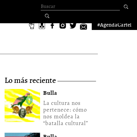
Formulario de
búsqueda
#AgendaCartel
lo más reciente
Bulla
La cultura nos
pertenece: cómo
nos moldea la
“batalla cultural”
Bulla