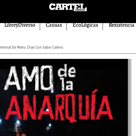
LibreyDiverso
Causas
EcoLógicas
Rexistencia
mental De Manu Chao Con Sabor Caleno