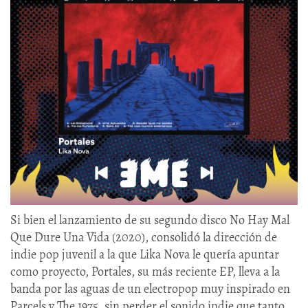
Si bien el lanzamiento de su segundo disco No Hay Mal
Que Dure Una Vida (2020), consolidó la dirección de
indie pop juvenil a la que Lika Nova le quería apuntar
como proyecto, Portales, su más reciente EP, lleva a la
banda por las aguas de un electropop muy inspirado en
Parcels y The 1975, sin perder el sonido indie que tanto