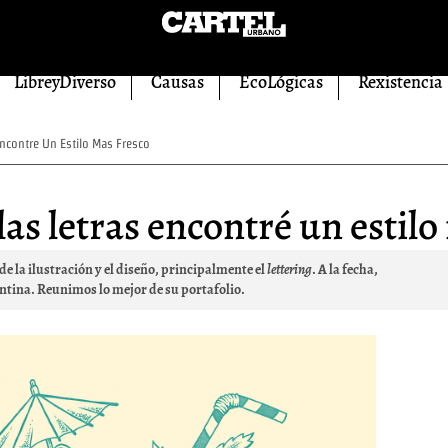
LibreyDiverso
Causas
EcoLógicas
Rexistencia
ncontre Un Estilo Mas Fresco
las letras encontré un estilo
e la ilustración y el diseño, principalmente el
lettering
. A la fecha,
ntina. Reunimos lo mejor de su portafolio.