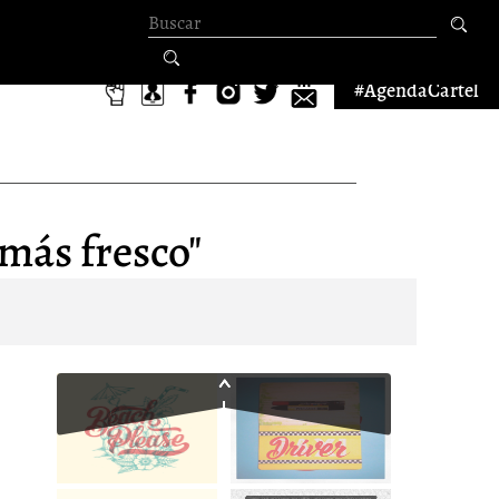
Formulario de
búsqueda
#AgendaCartel
 más fresco"
1