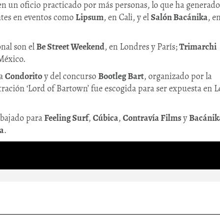
 en un oficio practicado por más personas, lo que ha generado
ntes en eventos como
Lipsum
, en Cali, y el
Salón Bacánika
, e
onal son el
Be Street Weekend
, en Londres y París;
Trimarchi
 México.
 a
Condorito
y del concurso
Bootleg Bart
, organizado por la
ustración ‘Lord of Bartown’ fue escogida para ser expuesta en L
rabajado para
Feeling Surf
,
Cúbica
,
Contravía Films
y
Bacánik
a
.