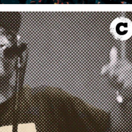
Yoky Barrios: El zurdito talentoso del rap
10/Dic/2021