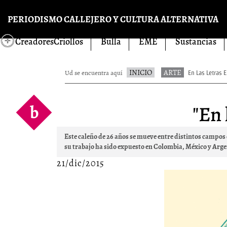
Pasar al contenido principal
PERIODISMO CALLEJERO Y CULTURA ALTERNATIVA
CreadoresCriollos
Bulla
EME
Sustancias
INICIO
ARTE
Ud se encuentra aquí
En Las Letras E
b
"En 
Este caleño de 26 años se mueve entre distintos campos d
su trabajo ha sido expuesto en Colombia, México y Arge
21/dic/2015