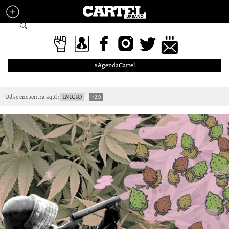
Pasar al contenido principal
Formulario de búsqueda
#AgendaCartel
Ud se encuentra aquí
INICIO
420