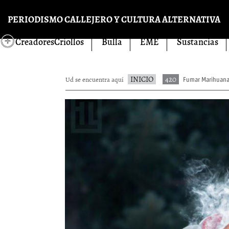
Pasar al contenido principal
PERIODISMO CALLEJERO Y CULTURA ALTERNATIVA
CreadoresCriollos
Bulla
EME
Sustancias
INICIO
420
Ud se encuentra aquí
Fumar Marihuana 