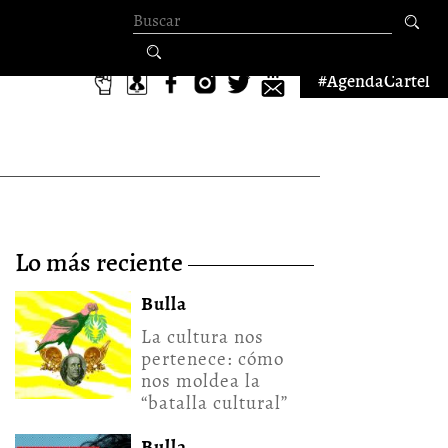
Formulario de
búsqueda
#AgendaCartel
lo más reciente
Bulla
La cultura nos
pertenece: cómo
nos moldea la
“batalla cultural”
Bulla