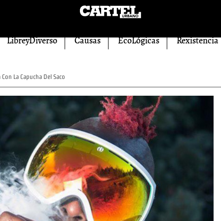
LibreyDiverso
Causas
EcoLógicas
Rexistencia
Con La Capucha Del Saco