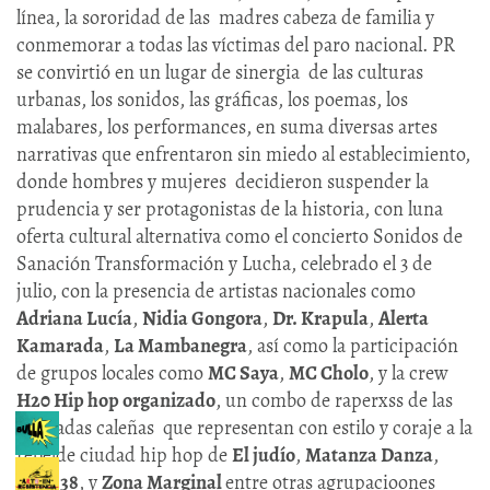
línea, la sororidad de las madres cabeza de familia y
conmemorar a todas las víctimas del paro nacional. PR
se convirtió en un lugar de sinergia de las culturas
urbanas, los sonidos, las gráficas, los poemas, los
malabares, los performances, en suma diversas artes
narrativas que enfrentaron sin miedo al establecimiento,
donde hombres y mujeres decidieron suspender la
prudencia y ser protagonistas de la historia, con luna
oferta cultural alternativa como el concierto Sonidos de
Sanación Transformación y Lucha, celebrado el 3 de
julio, con la presencia de artistas nacionales como
Adriana Lucía
,
Nidia Gongora
,
Dr. Krapula
,
Alerta
Kamarada
,
La Mambanegra
, así como la participación
de grupos locales como
MC Saya
,
MC Cholo
, y la crew
H20 Hip hop organizado
, un combo de raperxss de las
barriadas caleñas que representan con estilo y coraje a la
rebelde ciudad hip hop de
El judío
,
Matanza Danza
,
Asilo 38
, y
Zona Marginal
entre otras agrupacioones