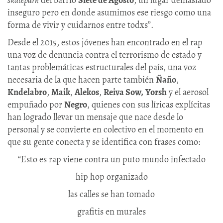
skatepark
del barrio
Siete de Agosto
, un lugar demasiado
inseguro pero en donde asumimos ese riesgo como una
forma de vivir y cuidarnos entre todxs”.
Desde el 2015, estos jóvenes han encontrado en el rap
una voz de denuncia contra el terrorismo de estado y
tantas problemáticas estructurales del país, una voz
necesaria de la que hacen parte también
Ñaño
,
Kndelabro
,
Maik
,
Alekos
,
Reiva Sow,
Yorsh
y el aerosol
empuñado por
Negro
, quienes con sus líricas explícitas
han logrado llevar un mensaje que nace desde lo
personal y se convierte en colectivo en el momento en
que su gente conecta y se identifica con frases como:
“Esto es rap viene contra un puto mundo infectado
hip hop organizado
las calles se han tomado
grafitis en murales