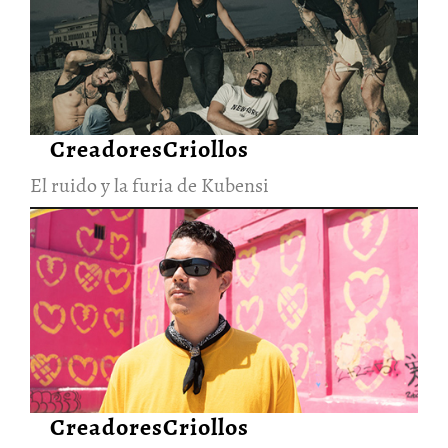
El ruido y la furia de Kubensi
28/Jun/2026
CreadoresCriollos
El ruido y la furia de Kubensi
La visión cruda y
esperanzadora de Elephanto
28/Jun/2026
CreadoresCriollos