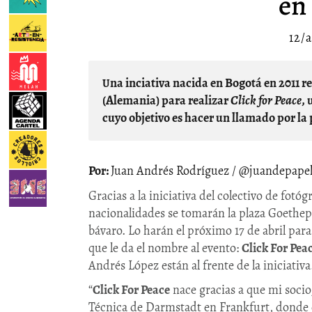
en
12/
Una inciativa nacida en Bogotá en 2011 reunirá este 17 de abril a 30 fotógrafos en Frankfurt
(Alemania) para realizar
Click for Peace
, 
cuyo objetivo es hacer un llamado por l
Juan Andrés Rodríguez / @juandepape
Gracias a la iniciativa del colectivo de fot
nacionalidades se tomarán la plaza Goethepl
bávaro. Lo harán el próximo 17 de abril par
que le da el nombre al evento:
Click For Pea
Andrés López están al frente de la iniciativa
“
Click For Peace
nace gracias a que mi socio
Técnica de Darmstadt en Frankfurt, donde 