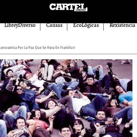
LibreyDiverso
Causas
EcoLógicas
Rexistencia
anoramica Por La Paz Que Se Hara En Frankfurt