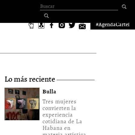
Formulario de
búsqueda
#AgendaCartel
lo más reciente
Bulla
Tres mujeres
convierten la
experiencia
cotidiana de La
Habana en
materia artística