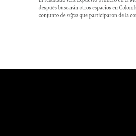
después buscarán otros espacios en Colombia
conjunto de
selfies
que participaron de la co