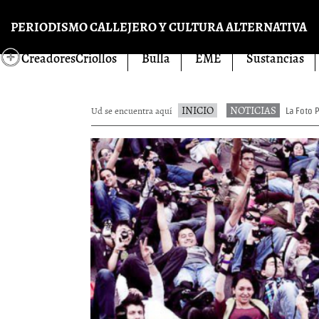
Pasar al contenido principal
PERIODISMO CALLEJERO Y CULTURA ALTERNATIVA
CreadoresCriollos
Bulla
EME
Sustancias
INICIO
NOTICIAS
Ud se encuentra aquí
La Foto P