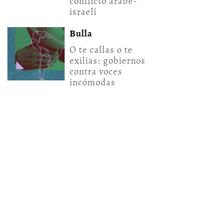
conflicto árabe-
israelí
Bulla
O te callas o te
exilias: gobiernos
contra voces
incómodas