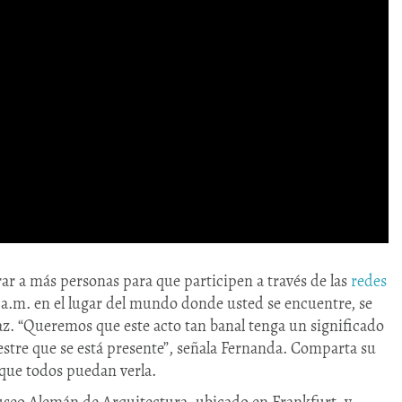
ar a más personas para que participen a través de las
redes
11 a.m. en el lugar del mundo donde usted se encuentre, se
az. “Queremos que este acto tan banal tenga un significado
estre que se está presente”, señala Fernanda. Comparta su
que todos puedan verla.
useo Alemán de Arquitectura, ubicado en Frankfurt, y