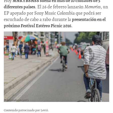
Hoy
MNKYBSNSS suena en más de 10 ciudades de 5
diferentes países
. El 26 de febrero lanzarán
Memories
, un
EP apoyado por Sony Music Colombia que podrá ser
escuchado de cabo a rabo durante la
presentación en el
próximo Festival Estéreo Picnic 2016
.
Pedaleando con Levi's
Contenido patrocinado por Levi´s.