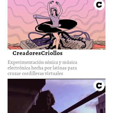
Experimentación sónica y
música electrónica hecha por
latinas para cruzar cordilleras
virtuales
13/Abr/2021
CreadoresCriollos
Experimentación sónica y música
electrónica hecha por latinas para
cruzar cordilleras virtuales
Capturar el ruido y reconstruir
el mundo: la música de Ana
María Romano
11/Abr/2021