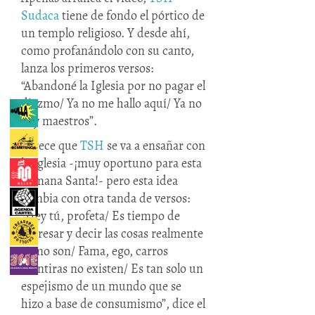
Sudaca
tiene de fondo el pórtico de
un templo religioso. Y desde ahí,
como profanándolo con su canto,
lanza los primeros versos:
“Abandoné la Iglesia por no pagar el
diezmo/ Ya no me hallo aquí/ Ya no
hay maestros”.
Parece que
TSH
se va a ensañar con
la Iglesia -¡muy oportuno para esta
Semana Santa!- pero esta idea
cambia con otra tanda de versos:
“Hey tú, profeta/ Es tiempo de
regresar y decir las cosas realmente
como son/ Fama, ego, carros
mentiras no existen/ Es tan solo un
espejismo de un mundo que se
hizo a base de consumismo”, dice el