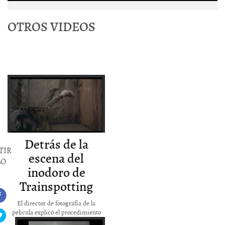
OTROS VIDEOS
How did they
film the toilet
scene in
Trainspotting?
Detrás de la
TIR
escena del
LO
inodoro de
Trainspotting
El director de fotografía de la
película explicó el procedimiento