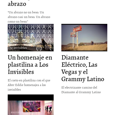
RTIR
abrazo
film
ULO
“Un abrazo no un beso. Un
:
abrazo casi un beso. Un abrazo
como un beso.”
The invisibles
Diamante
Eléctrico:
Camino a Las
P
Vegas
Un homenaje en
Diamante
RTIR
COMPARTIR
plastilina a Los
Eléctrico, Las
ULO
ARTICULO
Invisibles
Vegas y el
:
EN:
Grammy Latino
El corto en plastilina con el que
Alter Eddie homenajea a los
El electrizante camino del
invisibles
Diamante al Grammy Latino
Antídoto 2
P
P