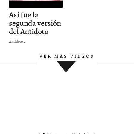
Así fue la
RTIR
segunda versión
ULO
del Antídoto
:
Antídoto 2
VER MÁS VÍDEOS
P