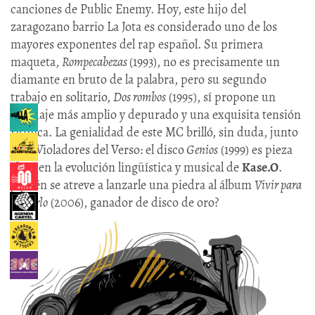
canciones de Public Enemy. Hoy, este hijo del
zaragozano barrio La Jota es considerado uno de los
mayores exponentes del rap español. Su primera
maqueta,
Rompecabezas
(1993), no es precisamente un
diamante en bruto de la palabra, pero su segundo
trabajo en solitario,
Dos rombos
(1995), sí propone un
lenguaje más amplio y depurado y una exquisita tensión
rítmica. La genialidad de este MC brilló, sin duda, junto
a los Violadores del Verso: el disco
Genios
(1999) es pieza
clave en la evolución lingüística y musical de
Kase.O
.
¿Quién se atreve a lanzarle una piedra al álbum
Vivir para
contarlo
(2006), ganador de disco de oro?