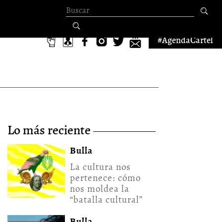
Formulario de
búsqueda
#AgendaCartel
lo más reciente
Bulla
La cultura nos
pertenece: cómo
nos moldea la
“batalla cultural”
Bulla