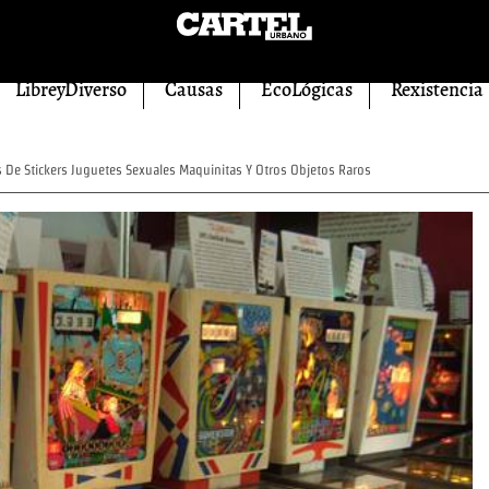
LibreyDiverso
Causas
EcoLógicas
Rexistencia
De Stickers Juguetes Sexuales Maquinitas Y Otros Objetos Raros