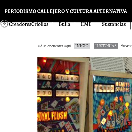
Pasar al contenido principal
PERIODISMO CALLEJERO Y CULTURA ALTERNATIVA
CreadoresCriollos
Bulla
EME
Sustancias
INICIO
HISTORIAS
Ud se encuentra aquí
Museos 