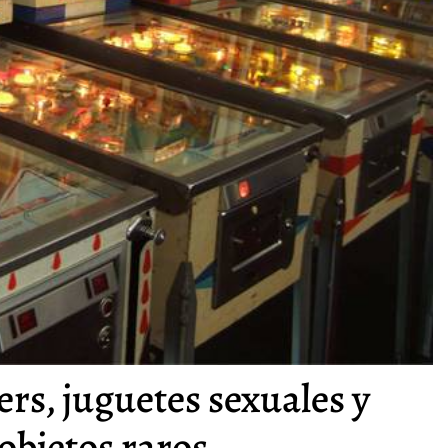
rs, juguetes sexuales y
 objetos raros