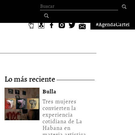
Formulario de
búsqueda
#AgendaCartel
lo más reciente
Bulla
Tres mujeres
convierten la
experiencia
cotidiana de La
Habana en
materia artística