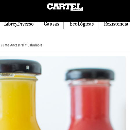
LibreyDiverso
Causas
EcoLógicas
Rexistencia
umo Ancestral Y Saludable