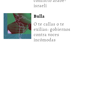
conflicto árabe-
israelí
Bulla
O te callas o te
exilias: gobiernos
contra voces
incómodas