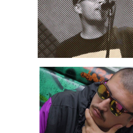
Yoky Barrios: El zurdito talentoso del
rap
10/Dic/2021
El Kalvo: un grito de libertad
26/Nov/2021