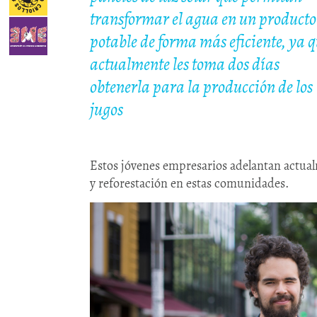
transformar el agua en un producto
potable de forma más eficiente, ya 
actualmente les toma dos días
obtenerla para la producción de los
jugos
Estos jóvenes empresarios adelantan actual
y reforestación en estas comunidades.