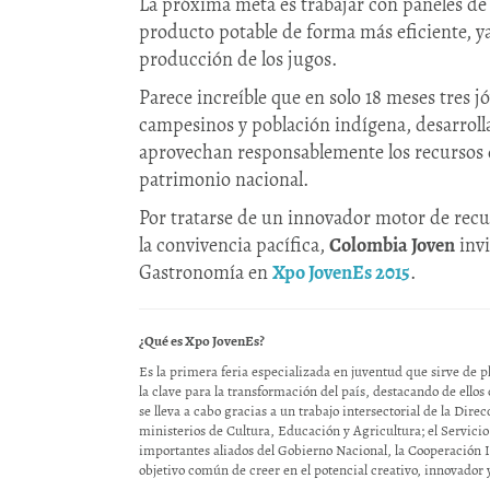
La próxima meta es trabajar con paneles de
producto potable de forma más eficiente, ya
producción de los jugos.
Parece increíble que en solo 18 meses tres 
campesinos y población indígena, desarrolla
aprovechan responsablemente los recursos d
patrimonio nacional.
Por tratarse de un innovador motor de recup
la convivencia pacífica,
Colombia Joven
invi
Gastronomía en
Xpo JovenEs 2015
.
¿Qué es Xpo JovenEs?
Es la primera feria especializada en juventud que sirve de p
la clave para la transformación del país, destacando de ello
se lleva a cabo gracias a un trabajo intersectorial de la Dir
ministerios de Cultura, Educación y Agricultura; el Servici
importantes aliados del Gobierno Nacional, la Cooperación In
objetivo común de creer en el potencial creativo, innovador