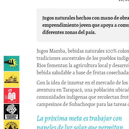
Jugos naturales hechos con mano de obra indígena y campesina. Esta es la propuesta de un
emprendimiento joven que apoya a comun
diferentes zonas del país.
Jugos Mamba, bebidas naturales 100% colomb
tradiciones ancestrales de los pueblos indí
Ríos fomentan la agricultura local y desar
bebida saludable a base de frutas cosechad
Con la idea de innovar en el mercado de los
aventura en Tarapacá, una población ubicada
comunidades indígenas que recolectan frut
campesinos de Subachoque para las tareas 
La próxima meta es trabajar con
paneles de luz solar que permitan