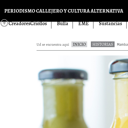
Pasar al contenido principal
PERIODISMO CALLEJERO Y CULTURA ALTERNATIVA
CreadoresCriollos
Bulla
EME
Sustancias
INICIO
HISTORIAS
Ud se encuentra aquí
Mamba Z