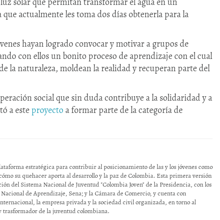
 luz solar que permitan transformar el agua en un
 que actualmente les toma dos días obtenerla para la
jóvenes hayan logrado convocar y motivar a grupos de
ndo con ellos un bonito proceso de aprendizaje con el cual
e la naturaleza, moldean la realidad y recuperan parte del
eración social que sin duda contribuye a la solidaridad y a
tó a este
proyecto
a formar parte de la categoría de
lataforma estratégica para contribuir al posicionamiento de las y los jóvenes como
s cómo su quehacer aporta al desarrollo y la paz de Colombia. Esta primera versión
ección del Sistema Nacional de Juventud "Colombia Joven" de la Presidencia, con los
o Nacional de Aprendizaje, Sena; y la Cámara de Comercio, y cuenta con
ternacional, la empresa privada y la sociedad civil organizada, en torno al
 y trasformador de la juventud colombiana.