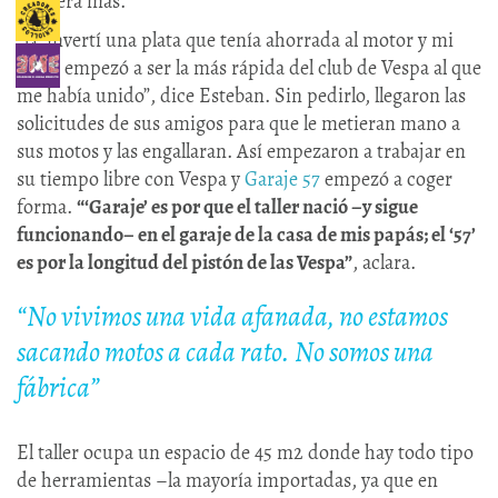
corriera más.
“Le invertí una plata que tenía ahorrada al motor y mi
moto empezó a ser la más rápida del club de Vespa al que
me había unido”, dice Esteban. Sin pedirlo, llegaron las
solicitudes de sus amigos para que le metieran mano a
sus motos y las engallaran. Así empezaron a trabajar en
su tiempo libre con Vespa y
Garaje 57
empezó a coger
forma.
“‘Garaje’ es por que el taller nació –y sigue
funcionando– en el garaje de la casa de mis papás; el ‘57’
es por la longitud del pistón de las Vespa”
, aclara.
“No vivimos una vida afanada, no estamos
sacando motos a cada rato. No somos una
fábrica”
El taller ocupa un espacio de 45 m2 donde hay todo tipo
de herramientas –la mayoría importadas, ya que en