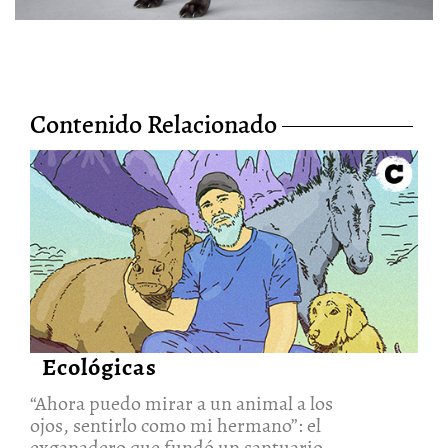
Contenido Relacionado
“Ahora puedo mirar a un animal
a los ojos, sentirlo como mi
hermano”: el exganadero que
fundó un santuario animalista
19/Mar/2021
Ecológicas
“Ahora puedo mirar a un animal a los
ojos, sentirlo como mi hermano”: el
exganadero que fundó un santuario