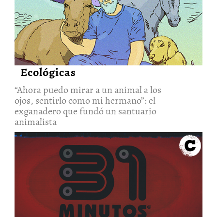
“Ahora puedo mirar a un animal
a los ojos, sentirlo como mi
hermano”: el exganadero que
fundó un santuario animalista
19/Mar/2021
Ecológicas
“Ahora puedo mirar a un animal a los
ojos, sentirlo como mi hermano”: el
exganadero que fundó un santuario
animalista
“No puedes contar un país sin
humor político”: Pedro Peirano,
creador de 31 Minutos
5/Dic/2020