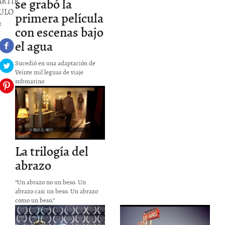
se grabó la
RTIR
ULO
primera película
:
con escenas bajo
el agua
Sucedió en una adaptación de
Veinte mil leguas de viaje
submarino
P
LA TRILOGIA
DEL ABRAZO
cortometraje -
THREE PARTS
La trilogía del
TO A HUG short
RTIR
abrazo
film
ULO
“Un abrazo no un beso. Un
:
abrazo casi un beso. Un abrazo
como un beso.”
The invisibles
Diamante