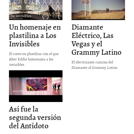
Eléctrico:
Camino a Las
P
Vegas
Un homenaje en
Diamante
RTIR
COMPARTIR
plastilina a Los
Eléctrico, Las
ULO
ARTICULO
Invisibles
Vegas y el
:
EN:
Grammy Latino
El corto en plastilina con el que
Alter Eddie homenajea a los
El electrizante camino del
invisibles
Diamante al Grammy Latino
Antídoto 2
P
P
Así fue la
RTIR
segunda versión
ULO
del Antídoto
: