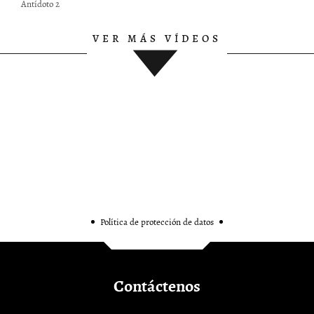
Antídoto 2
VER MÁS VÍDEOS
P
Política de protección de datos
Contáctenos