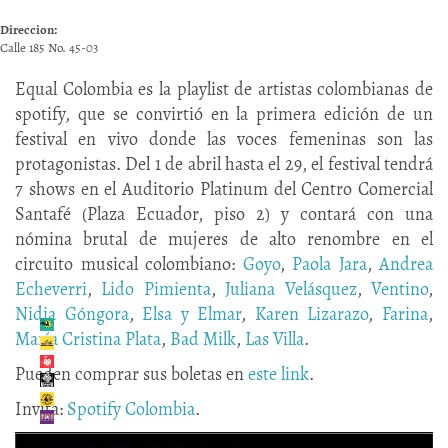
Direccion:
Calle 185 No. 45-03
Equal Colombia es la playlist de artistas colombianas de
spotify, que se convirtió en la primera edición de un
festival en vivo donde las voces femeninas son las
protagonistas. Del 1 de abril hasta el 29, el festival tendrá
7 shows en el Auditorio Platinum del Centro Comercial
Santafé (Plaza Ecuador, piso 2) y contará con una
nómina brutal de mujeres de alto renombre en el
circuito musical colombiano:
Goyo
,
Paola Jara
,
Andrea
Echeverri
,
Lido Pimienta
,
Juliana Velásquez
,
Ventino
,
Nidia Góngora
,
Elsa y Elmar
,
Karen Lizarazo
,
Farina
,
María Cristina Plata
,
Bad Milk
,
Las Villa
.
Pueden comprar sus boletas en
este link
.
Invita:
Spotify Colombia
.