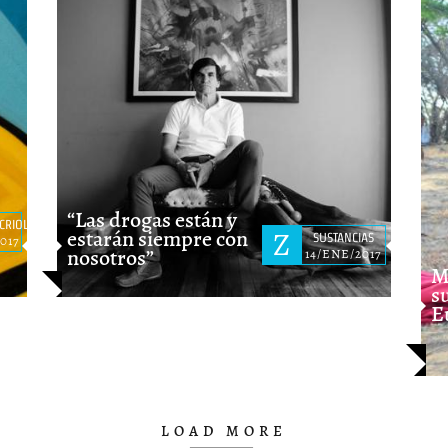
P
P
“Las drogas están y
CRIOLLOS
estarán siempre con
Z
SUSTANCIAS
017
nosotros”
14/ENE/2017
M
s
E
LOAD MORE