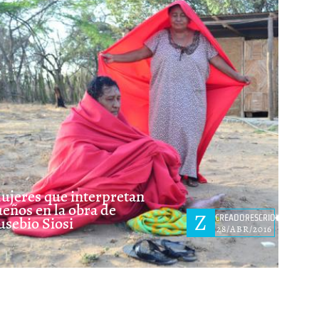
ujeres que interpretan
ueños en la obra de
Z
CREADORESCRIOLLOS
usebio Siosi
28/ABR/2016