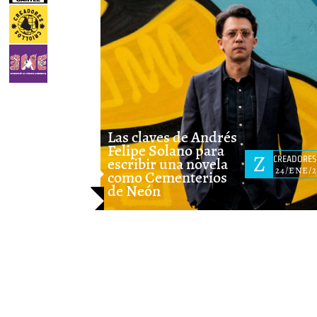
P
Las claves de Andrés
Felipe Solano para
Z
escribir una novela
CREADORES
24/ENE/2
como Cementerios
de Neón