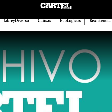
LibreyDiverso
Causas
EcoLógicas
Rexistencia