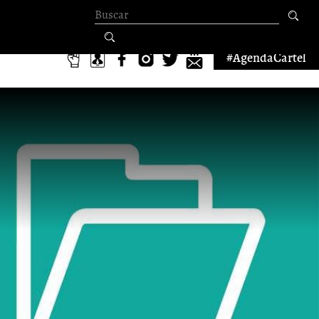
Formulario de
búsqueda
#AgendaCartel