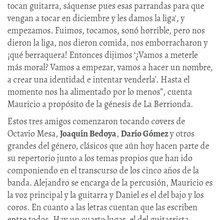
tocan guitarra, sáquense pues esas parrandas para que
vengan a tocar en diciembre y les damos la liga', y
empezamos. Fuimos, tocamos, sonó horrible, pero nos
dieron la liga, nos dieron comida, nos emborracharon y
¡qué berraquera! Entonces dijimos ‘¿Vamos a meterle
más moral? Vamos a empezar, vamos a hacer un nombre,
a crear una identidad e intentar venderla’. Hasta el
momento nos ha alimentado por lo menos”, cuenta
Mauricio a propósito de la génesis de La Berrionda.
Estos tres amigos comenzaron tocando covers de
Octavio Mesa,
Joaquín Bedoya
,
Darío Gómez
y otros
grandes del género, clásicos que aún hoy hacen parte de
su repertorio junto a los temas propios que han ido
componiendo en el transcurso de los cinco años de la
banda. Alejandro se encarga de la percusión, Mauricio es
la voz principal y la guitarra y Daniel es el del bajo y los
coros. En cuanto a las letras cuentan que las escriben
entre todos. Hay un cuarto lugar, el del guitarrista