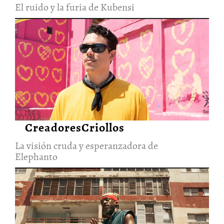
El ruido y la furia de Kubensi
La visión cruda y
esperanzadora de Elephanto
28/Jun/2026
CreadoresCriollos
La visión cruda y esperanzadora de
Elephanto
El rap de Brebaje Man quiere
sanar su alma y el de una isla
27/Jun/2026