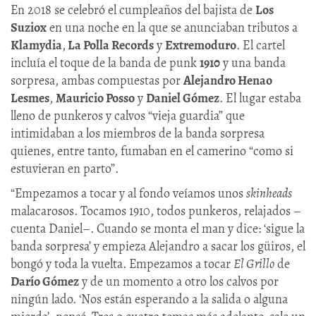
En 2018 se celebró el cumpleaños del bajista de
Los
Suziox
en una noche en la que se anunciaban tributos a
Klamydia
,
La Polla Records
y
Extremoduro
. El cartel
incluía el toque de la banda de punk
1910
y una banda
sorpresa, ambas compuestas por
Alejandro Henao
Lesmes
,
Mauricio Posso
y
Daniel Gómez
. El lugar estaba
lleno de punkeros y calvos “vieja guardia” que
intimidaban a los miembros de la banda sorpresa
quienes, entre tanto, fumaban en el camerino “como si
estuvieran en parto”.
“Empezamos a tocar y al fondo veíamos unos
skinheads
malacarosos. Tocamos 1910, todos punkeros, relajados –
cuenta Daniel–. Cuando se monta el man y dice: ‘sigue la
banda sorpresa’ y empieza Alejandro a sacar los güiros, el
bongó y toda la vuelta. Empezamos a tocar
El Grillo
de
Darío Gómez
y de un momento a otro los calvos por
ningún lado. ‘Nos están esperando a la salida o alguna