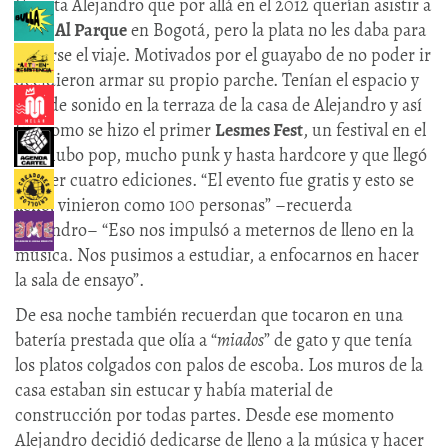
Cuenta Alejandro que por allá en el 2012 querían asistir a
Rock Al Parque
en Bogotá, pero la plata no les daba para
pegarse el viaje. Motivados por el guayabo de no poder ir
decidieron armar su propio parche. Tenían el espacio y
algo de sonido en la terraza de la casa de Alejandro y así
fue como se hizo el primer
Lesmes Fest
, un festival en el
que hubo pop, mucho punk y hasta hardcore y que llegó
a tener cuatro ediciones. “El evento fue gratis y esto se
llenó, vinieron como 100 personas” –recuerda
Alejandro– “Eso nos impulsó a meternos de lleno en la
música. Nos pusimos a estudiar, a enfocarnos en hacer
la sala de ensayo”.
De esa noche también recuerdan que tocaron en una
batería prestada que olía a “
miados
” de gato y que tenía
los platos colgados con palos de escoba. Los muros de la
casa estaban sin estucar y había material de
construcción por todas partes. Desde ese momento
Alejandro decidió dedicarse de lleno a la música y hacer