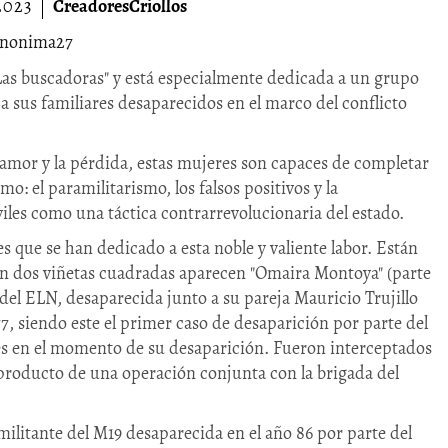
2023
CreadoresCriollos
anonima27
 "Las buscadoras" y está especialmente dedicada a un grupo
 sus familiares desaparecidos en el marco del conflicto
 amor y la pérdida, estas mujeres son capaces de completar
omo: el paramilitarismo, los falsos positivos y la
viles como una táctica contrarrevolucionaria del estado.
es que se han dedicado a esta noble y valiente labor. Están
y en dos viñetas cuadradas aparecen "Omaira Montoya" (parte
 del ELN, desaparecida junto a su pareja Mauricio Trujillo
7, siendo este el primer caso de desaparición por parte del
es en el momento de su desaparición. Fueron interceptados
, producto de una operación conjunta con la brigada del
militante del M19 desaparecida en el año 86 por parte del