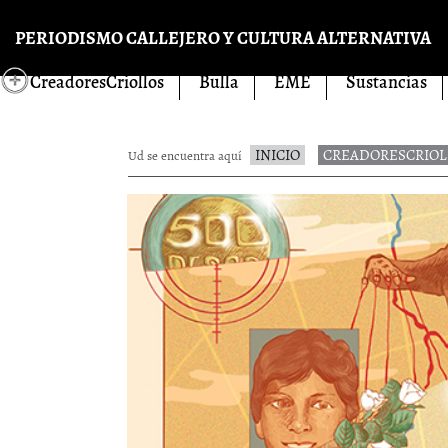
Pasar al contenido principal
PERIODISMO CALLEJERO Y CULTURA ALTERNATIVA
CreadoresCriollos
Bulla
EME
Sustancias
INICIO
CREADORESCRIOL
Ud se encuentra aquí