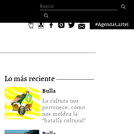
Formulario de
búsqueda
#AgendaCartel
lo más reciente
Bulla
La cultura nos
pertenece: cómo
nos moldea la
“batalla cultural”
Bulla