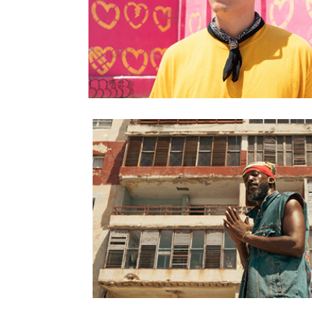
La visión cruda y esperanzadora de
Elephanto
28/Jun/2026
El rap de Brebaje Man quiere sanar su
alma y el de una isla
27/Jun/2026