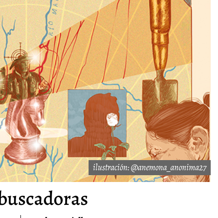
ilustración: @anemona_anonima27
 buscadoras