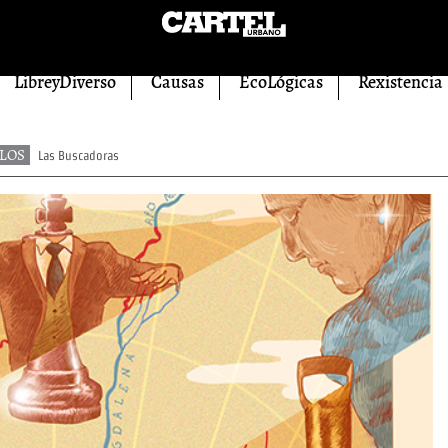
LibreyDiverso
Causas
EcoLógicas
Rexistencia
LOS
Las Buscadoras