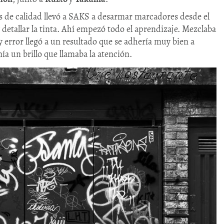
os de calidad llevó a SAKS a desarmar marcadores desde el
etallar la tinta. Ahí empezó todo el aprendizaje. Mezclaba
 error llegó a un resultado que se adhería muy bien a
enía un brillo que llamaba la atención.