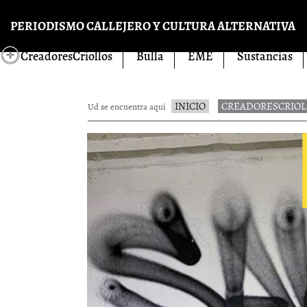
Pasar al contenido principal
PERIODISMO CALLEJERO Y CULTURA ALTERNATIVA
CreadoresCriollos
Bulla
EME
Sustancias
INICIO
CREADORESCRIOL
Ud se encuentra aquí