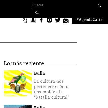
Formulario de
búsqueda
#AgendaCartel
lo más reciente
Bulla
La cultura nos
pertenece: cómo
nos moldea la
“batalla cultural”
Bulla