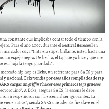
 una constante que implicaba contar todo el tiempo con la
llejero. Para el año 2007, durante el
Festival Aerosoul
en
un marcador cuya “tinta era super brillante, usted hacía una
omo un espejo negro. De hecho, el tag que yo hice y que me
 esa hoja la tengo guardada”.
l mercado hip hop es
Ecks
, un referente para SAKS y para
cal y nacional. E
cks vendía por esos años compilados de rap
a SAKS cargar un
griffin
y hacer esos primeros
tags
gruesos
 neoyorquino”. A Ecks, asegura SAKS, la escena le debe
son irrespetuosos con la escena al ser ignorantes. La
ue vienen atrás”, señala SAKS que además fue clave en el
hon
, junto a
Ruzto
y
Takuma
.