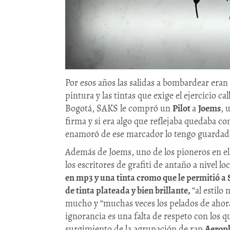
Por esos años las salidas a bombardear eran
pintura y las tintas que exige el ejercicio ca
Bogotá, SAKS le compró un
Pilot
a
Joems
, 
firma y si era algo que reflejaba quedaba c
enamoró de ese marcador lo tengo guardado:
Además de Joems, uno de los pioneros en e
los escritores de grafiti de antaño a nivel lo
en mp3 y una tinta cromo que le permitió 
de tinta plateada y bien brillante,
“al estilo
mucho y “muchas veces los pelados de ahora 
ignorancia es una falta de respeto con los q
surgimiento de la agrupación de rap
Aerop