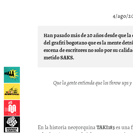
4/ago/2
Han pasado más de 20 años desde que la cultura hip hop tocó a la puerta de SAKS, un referente
del grafiti bogotano que es la mente det
escena de escritores no solo por su calid
metido SAKS.
Que la gente entienda que los throw ups y 
En la historia neoyorquina
TAKI183
es una 