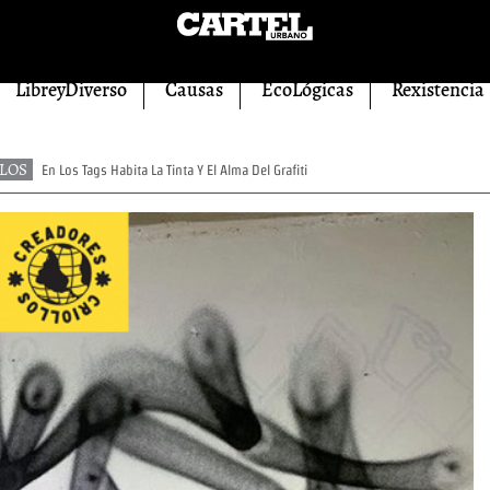
LibreyDiverso
Causas
EcoLógicas
Rexistencia
LOS
En Los Tags Habita La Tinta Y El Alma Del Grafiti