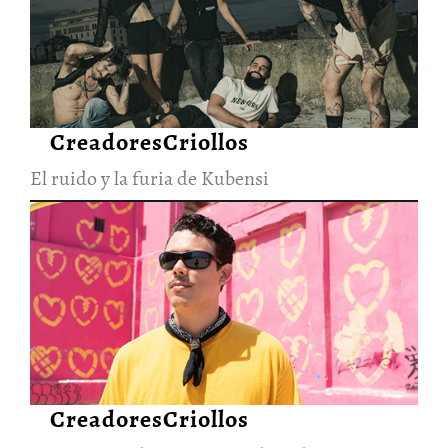
El ruido y la furia de Kubensi
28/Jun/2026
CreadoresCriollos
El ruido y la furia de Kubensi
La visión cruda y
esperanzadora de Elephanto
28/Jun/2026
CreadoresCriollos