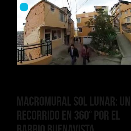
Sol Lunar Recorrido 360
P
Macromural Sol Lunar: un
recorrido en 360° por el
barrio Buenavista