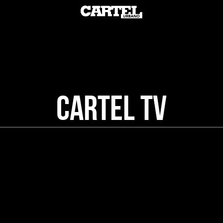
LibreyDiverso
Causas
EcoLógicas
Rexistencia
Cartel TV