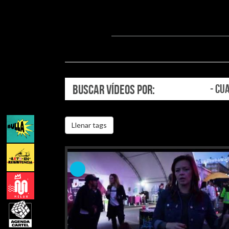
BUSCAR VÍDEOS POR:
- CU
Llenar tags
Graffitón
P