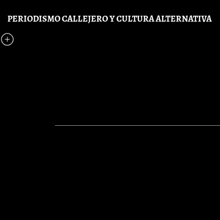
Pasar al contenido principal
PERIODISMO CALLEJERO Y CULTURA ALTERNATIVA
CreadoresCriollos
Bulla
EME
Sustancias