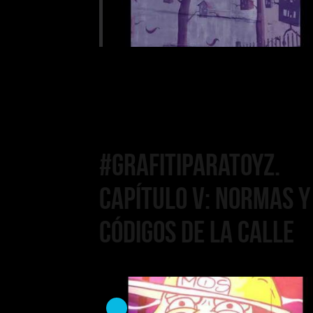
Códigos de la Calle
#GrafitiParaToyz.
Capítulo V: Normas y
Códigos de la Calle
#GrafitiParaToyz.