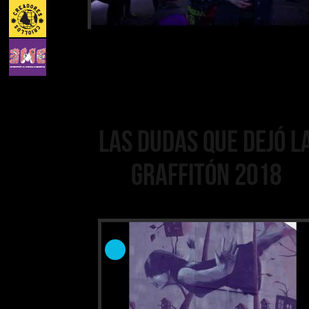
Las dudas que dejó l
Graffitón 2018
#GrafitiParaToyz.
Capítulo V: Normas 
P