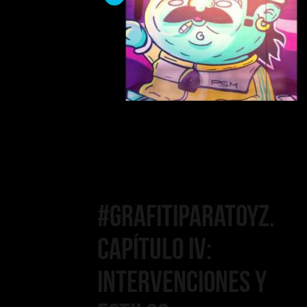
Capítulo lV:
Intervenciones y
P
Estilos
#GrafitiParaToyz.
Capítulo IV:
Intervenciones y