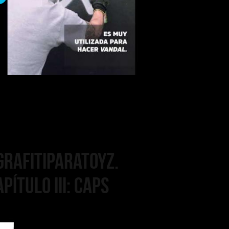
pítulo III: Caps
GrafitiParaToyz.
pítulo III: Caps