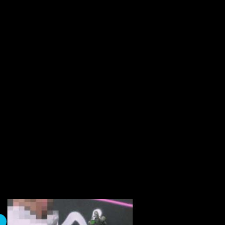
GrafitiParaToyz.