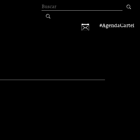
Formulario de
búsqueda
#AgendaCartel