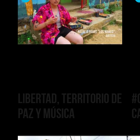
paz y música
Ca
P
P
Libertad, territorio de
#
paz y música
Ca