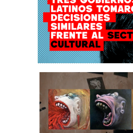
Tres gobiernos. Una misma decisión. Así
se interviene la cultura desde adentro de
las instituciones
6/Ago/2026
Tres mujeres convierten la experiencia
cotidiana de La Habana en materia
artística
30/Jul/2026