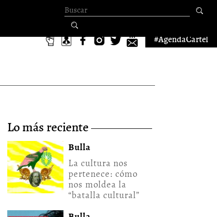
Formulario de
búsqueda
#AgendaCartel
lo más reciente
Bulla
La cultura nos
pertenece: cómo
nos moldea la
“batalla cultural”
Bulla