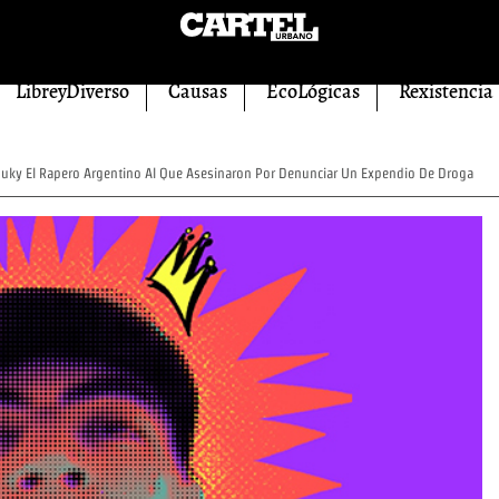
LibreyDiverso
Causas
EcoLógicas
Rexistencia
uky El Rapero Argentino Al Que Asesinaron Por Denunciar Un Expendio De Droga