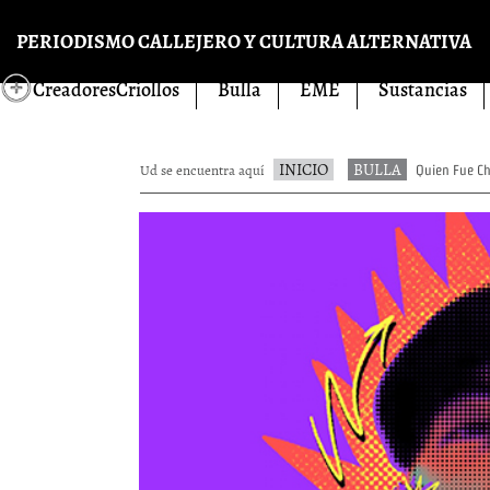
Pasar al contenido principal
PERIODISMO CALLEJERO Y CULTURA ALTERNATIVA
CreadoresCriollos
Bulla
EME
Sustancias
INICIO
BULLA
Ud se encuentra aquí
Quien Fue Ch