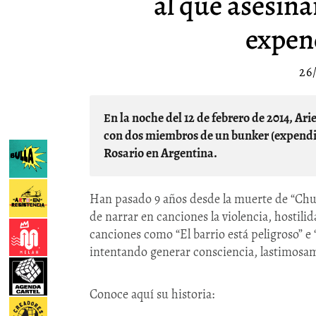
al que asesin
expen
26
En la noche del 12 de febrero de 2014, Ariel "Chuky" Ávila, recibió 7 balazos después de discutir
con dos miembros de un bunker (expendio
Rosario en Argentina.
Han pasado 9 años desde la muerte de “Chuk
de narrar en canciones la violencia, hostili
canciones como “El barrio está peligroso” e
intentando generar consciencia, lastimosam
Conoce aquí su historia: