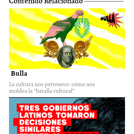
Contenido Relacionado
La cultura nos pertenece: cómo
nos moldea la “batalla cultural”
6/Ago/2026
Bulla
La cultura nos pertenece: cómo nos
moldea la “batalla cultural”
Tres gobiernos. Una misma
decisión. Así se interviene la
cultura desde adentro de las
instituciones
6/Ago/2026